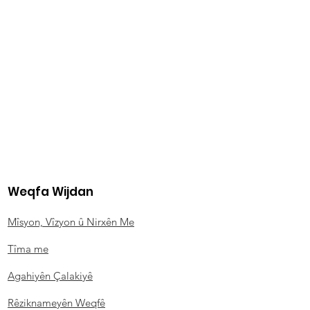
Weqfa Wijdan
Mîsyon, Vîzyon û Nirxên Me
Tîma me
Agahiyên Çalakiyê
Rêziknameyên Weqfê