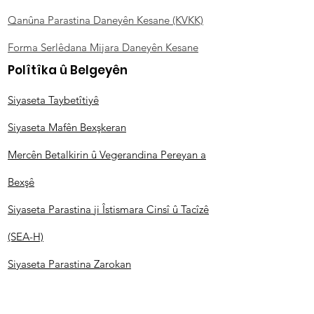
Qanûna Parastina Daneyên Kesane (KVKK)
Forma Serlêdana Mijara Daneyên Kesane
Polîtîka û Belgeyên
Siyaseta Taybetîtiyê
Siyaseta Mafên Bexşkeran
Mercên Betalkirin û Vegerandina Pereyan a
Bexşê
Siyaseta Parastina ji Îstismara Cinsî û Tacîzê
(SEA-H)
Siyaseta Parastina Zarokan
Peymana Dilxwazî / Siyaset