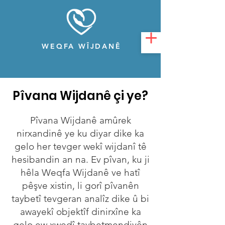
WEQFA WÎJDANÊ
Pîvana Wijdanê çi ye?
Pîvana Wijdanê amûrek
nirxandinê ye ku diyar dike ka
gelo her tevger wekî wijdanî tê
hesibandin an na. Ev pîvan, ku ji
hêla Weqfa Wijdanê ve hatî
pêşve xistin, li gorî pîvanên
taybetî tevgeran analîz dike û bi
awayekî objektîf dinirxîne ka
gelo ew xwedî taybetmendiyên