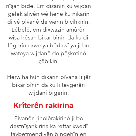
nîşan bide. Em dizanin ku wijdan
gelek aliyên wê hene ku nikarin
di vê pîvanê de werin bicihkirin.
Lêbelê, em dixwazin amûrên
wisa hêsan bikar bînin da ku di
lêgerîna xwe ya bêdawî ya ji bo
wateya wijdanê de pêşketinê
çêbikin.
Herwiha hûn dikarin pîvana li jêr
bikar bînin da ku li tevgerên
wijdanî bigerin.
Krîterên rakirina
Pîvanên jiholêrakirinê ji bo
destnîşankirina ka reftar xwedî
taybetmendiyên bingehîn ên