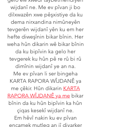
wijdanî ne. Me ev pîvan ji bo
dilxwazên xwe pêşxistiye da ku
dema nirxandina nimûneyên
tevgerên wijdanî yên ku em her
hefte diweşînin bikar bînin. Her
weha hûn dikarin wê bikar bînin
da ku bipîvin ka gelo her
tevgerek ku hûn pê re rû bi rû
dimînin wijdanî ye an na.
Me ev pîvan li ser bingeha
KARTA RAPORA WÎJDANÊ ya
me çêkir. Hûn dikarin
KARTA
RAPORA WÎJDANÊ ya me
bikar
bînin da ku hûn bipîvin ka hûn
çiqas kesekî wijdanî ne.
Em hêvî nakin ku ev pîvan
encamek mutleq an jî diyarker