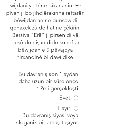
wijdanî ye têne bikar anîn. Ev
pîvan ji bo jiholêrakirina reftarên
bêwijdan an ne guncaw di
qonaxek zû de hatine çêkirin.
Bersiva "Erê" ji pirsên di vê
beşê de nîşan dide ku reftar
bêwijdan e û pêvajoya
nirxandinê bi dawî dike.
Bu davranış son 1 aydan
daha uzun bir süre önce
*
mi gerçekleşti?
Evet
Hayır
Bu davranış siyasi veya
sloganik bir amaç taşıyor