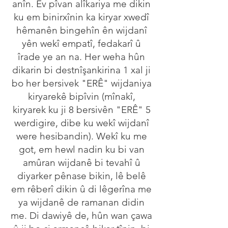
anîn. Ev pîvan alîkariya me dikin
ku em binirxînin ka kiryar xwedî
hêmanên bingehîn ên wijdanî
yên wekî empatî, fedakarî û
îrade ye an na. Her weha hûn
dikarin bi destnîşankirina 1 xal ji
bo her bersivek "ERÊ" wijdaniya
kiryarekê bipîvin (mînakî,
kiryarek ku ji 8 bersivên "ERÊ" 5
werdigire, dibe ku wekî wijdanî
were hesibandin). Wekî ku me
got, em hewl nadin ku bi van
amûran wijdanê bi tevahî û
diyarker pênase bikin, lê belê
em rêberî dikin û di lêgerîna me
ya wijdanê de ramanan didin
me. Di dawiyê de, hûn wan çawa