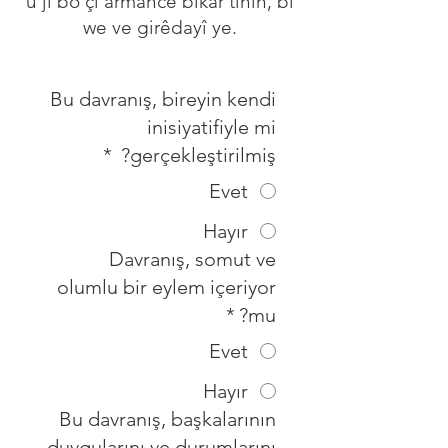
û ji bo çi armancê bikar tînin, bi
we ve girêdayî ye.
Bu davranış, bireyin kendi
inisiyatifiyle mi
*
gerçekleştirilmiş?
Evet
Hayır
Davranış, somut ve
olumlu bir eylem içeriyor
*
mu?
Evet
Hayır
Bu davranış, başkalarının
duygularını ve durumlarını