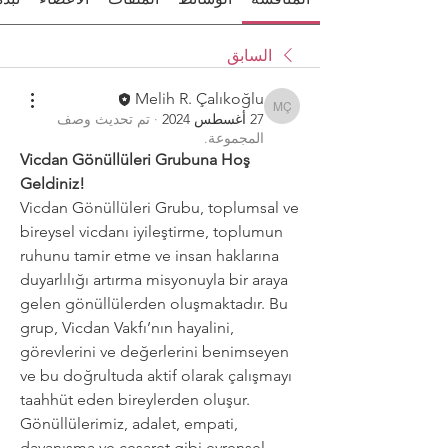
السابق
Melih R. Çalıkoğlu
Melih R. Çalıkoğlu
27 أغسطس 2024
·
تم تحديث وصف
المجموعة.
Vicdan Gönüllüleri Grubuna Hoş 
Geldiniz!
Vicdan Gönüllüleri Grubu, toplumsal ve 
bireysel vicdanı iyileştirme, toplumun 
ruhunu tamir etme ve insan haklarına 
duyarlılığı artırma misyonuyla bir araya 
gelen gönüllülerden oluşmaktadır. Bu 
grup, Vicdan Vakfı’nın hayalini, 
görevlerini ve değerlerini benimseyen 
ve bu doğrultuda aktif olarak çalışmayı 
taahhüt eden bireylerden oluşur.
Gönüllülerimiz, adalet, empati, 
dayanışma ve cesaret gibi evrensel 