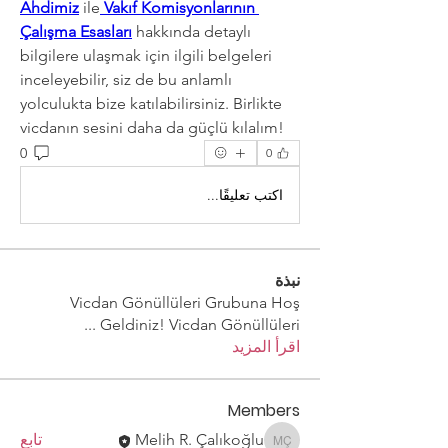
Ahdimiz
 ile
Vakıf Komisyonlarının 
Çalışma Esasları
 hakkında detaylı 
bilgilere ulaşmak için ilgili belgeleri 
inceleyebilir, siz de bu anlamlı 
yolculukta bize katılabilirsiniz. Birlikte 
vicdanın sesini daha da güçlü kılalım!
0
0
اكتب تعليقًا...
نبذة
Vicdan Gönüllüleri Grubuna Hoş
...
Geldiniz! Vicdan Gönüllüleri
اقرأ المزيد
Members
Melih R. Çalıkoğlu
تابع