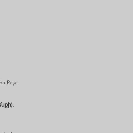
hatPaşa
նքի).