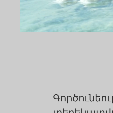
Գործունեու
տեղեկատվո