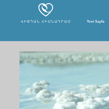
Yeni Sayfa
ՎԻՑԴԱՆ ՀԻՄՆԱԴՐԱՄ