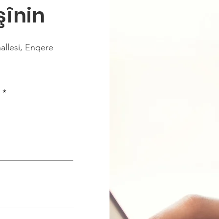
şînin
llesi, Enqere