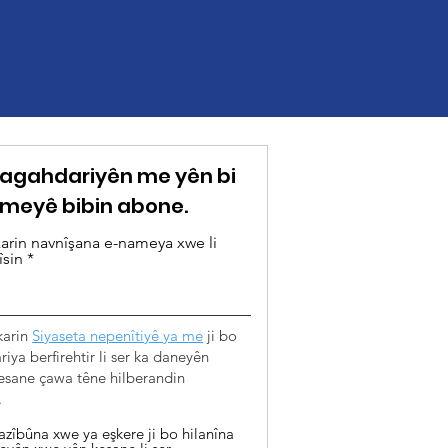
o agahdariyên me yên bi
meyê bibin abone.
arin navnîşana e-nameya xwe li
îsin
karin
Siyaseta nepenîtiyê ya me
ji bo
iya berfirehtir li ser ka daneyên
esane çawa têne hilberandin
.
azîbûna xwe ya eşkere ji bo hilanîna