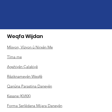
Weqfa Wijdan
Mîsyon, Vîzyon û Nirxên Me
Tîma me
Agahiyên Çalakiyê
Rêziknameyên Weqfê
Qanûna Parastina Daneyên
Kesane (KVKK)
Forma Serlêdana Mijara Daneyên