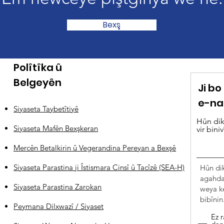
Bexş
Polîtîka û
Belgeyên
Ji b
e-na
Siyaseta Taybetîtiyê
Hûn dik
Siyaseta Mafên Bexşkeran
vir biniv
Mercên Betalkirin û Vegerandina Pereyan a Bexşê
Siyaseta Parastina ji Îstismara Cinsî û Tacîzê (SEA-H)
Hûn di
agahdar
Siyaseta Parastina Zarokan
weya k
bibînin
Peymana Dilxwazî / Siyaset
Ez r