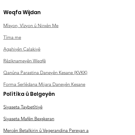
Weqfa Wijdan
Mîsyon, Vîzyon û Nirxên Me
Tîma me
Agahiyên Çalakiyê
Rêziknameyên Weqfê
Qanûna Parastina Daneyên Kesane (KVKK)
Forma Serlêdana Mijara Daneyên Kesane
Polîtîka û Belgeyên
Siyaseta Taybetîtiyê
Siyaseta Mafên Bexşkeran
Mercên Betalkirin û Vegerandina Pereyan a