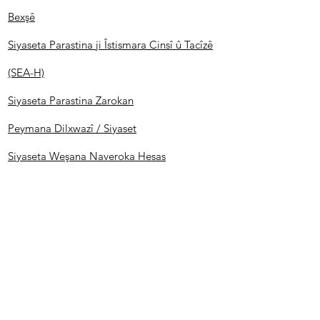
Bexşê
Siyaseta Parastina ji Îstismara Cinsî û Tacîzê
(SEA-H)
Siyaseta Parastina Zarokan
Peymana Dilxwazî / Siyaset
Siyaseta Weşana Naveroka Hesas
Mercên Bikaranînê yên Malperê û Siyaseta
Reftarê ya Platformên Dîjîtal
Siyaseta Wekheviya Zayendî
Rêbernameyên ji bo Prensîbên Xebatê yên
Komîsyonê, Komên Xebatê û Civakên