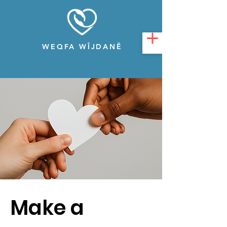
WEQFA WÎJDANÊ
Make a