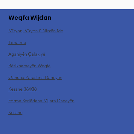
Weqfa Wijdan
Mîsyon, Vîzyon û Nirxên Me
Tîma me
Agahiyên Çalakiyê
Rêziknameyên Weqfê
Qanûna Parastina Daneyên
Kesane (KVKK)
Forma Serlêdana Mijara Daneyên
Kesane