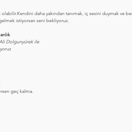
k olabilir.Kendini daha yakından tanımak, iç sesini duymak ve benz
 gelmek istiyorsan seni bekliyoruz.
anlık
li Dolgunyürek ile
yoruz
.
ersen geç kalma.