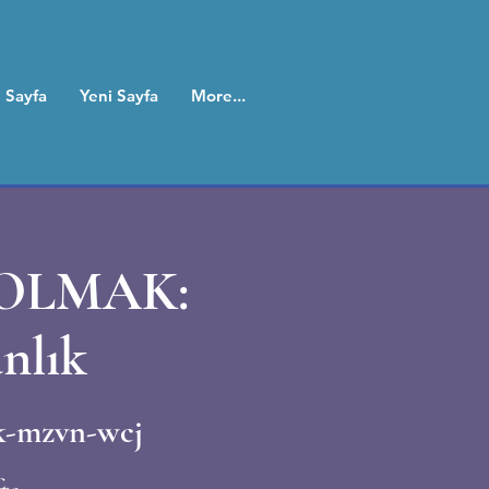
 Sayfa
Yeni Sayfa
More...
 OLMAK:
nlık
k-mzvn-wcj