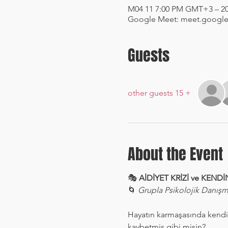
Google Meet: meet.google
Guests
+ 15 other guests
About the Event
🎭 
AİDİYET KRİZİ ve KEND
🌀 
Grupla Psikolojik Danışm
Hayatın karmaşasında kendin
kaybetmiş gibi misin?