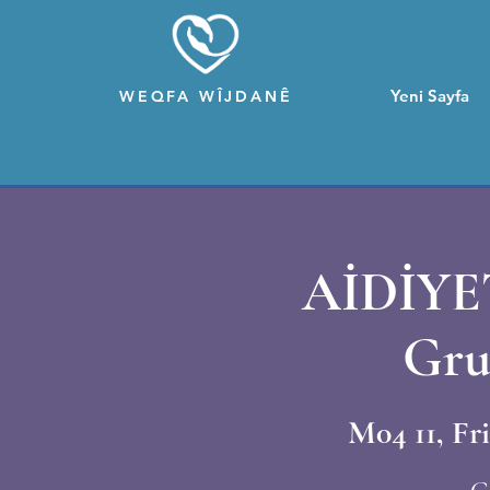
Yeni Sayfa
WEQFA WÎJDANÊ
AİDİYE
Gru
M04 11, Fri