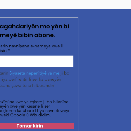
o agahdariyên me yên bi
meyê bibin abone.
arin navnîşana e-nameya xwe li
îsin
karin
Siyaseta nepenîtiyê ya me
ji bo
iya berfirehtir li ser ka daneyên
esane çawa têne hilberandin
.
azîbûna xwe ya eşkere ji bo hilanîna
eyên xwe yên kesane li ser
kêşkerên karûbarê IT-ya navneteweyî
 wekî Google û Wix didim.
Tomar kirin