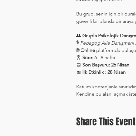
Bu grup, senin için bir dura
güvenli bir alanda bir araya
👥 
Grupla Psikolojik Danışm
🎙️ 
Pedagog Aile Danışmanı A
🌐 
Online
 platformda buluşu
⏰ 
Süre:
 6 - 8 hafta
📅 
Son Başvuru: 26 Nisan
📅 
İlk Etkinlik : 28 Nisan
Katılım kontenjanla sınırlıdır
Kendine bu alanı açmak ist
Share This Event