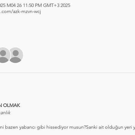
2025 M04 11 7:00 PM GMT+3 – 2025 M04 26 11:50 PM GMT+3
.com/azk-mzvn-wcj
İN OLMAK
anlık
i bazen yabancı gibi hissediyor musun?Sanki ait olduğun yeri y