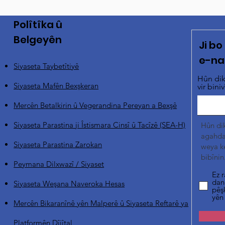
Polîtîka û
Belgeyên
Ji b
e-na
Siyaseta Taybetîtiyê
Hûn dik
Siyaseta Mafên Bexşkeran
vir biniv
Mercên Betalkirin û Vegerandina Pereyan a Bexşê
Siyaseta Parastina ji Îstismara Cinsî û Tacîzê (SEA-H)
Hûn di
agahdar
Siyaseta Parastina Zarokan
weya k
bibînin
Peymana Dilxwazî / Siyaset
Ez r
dan
Siyaseta Weşana Naveroka Hesas
pêş
yên
Mercên Bikaranînê yên Malperê û Siyaseta Reftarê ya
Platformên Dîjîtal