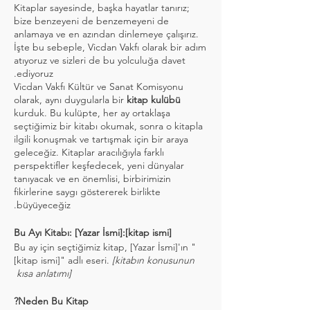
Kitaplar sayesinde, başka hayatlar tanırız;
bize benzeyeni de benzemeyeni de
anlamaya ve en azından dinlemeye çalışırız.
İşte bu sebeple, Vicdan Vakfı olarak bir adım
atıyoruz ve sizleri de bu yolculuğa davet
ediyoruz.
Vicdan Vakfı Kültür ve Sanat Komisyonu
olarak, aynı duygularla bir
kitap kulübü
kurduk. Bu kulüpte, her ay ortaklaşa
seçtiğimiz bir kitabı okumak, sonra o kitapla
ilgili konuşmak ve tartışmak için bir araya
geleceğiz. Kitaplar aracılığıyla farklı
perspektifler keşfedecek, yeni dünyalar
tanıyacak ve en önemlisi, birbirimizin
fikirlerine saygı göstererek birlikte
büyüyeceğiz.
Bu Ayı Kitabı: [Yazar İsmi]:[kitap ismi]
Bu ay için seçtiğimiz kitap, [Yazar İsmi]'ın "
[kitap ismi]" adlı eseri.
[kitabın konusunun
kısa anlatımı]
Neden Bu Kitap?