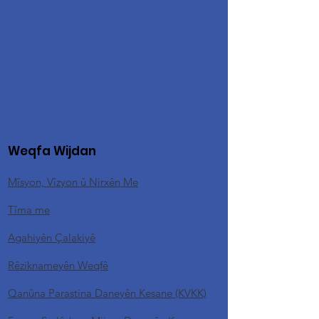
Weqfa Wijdan
Mîsyon, Vîzyon û Nirxên Me
Tîma me
Agahiyên Çalakiyê
Rêziknameyên Weqfê
Qanûna Parastina Daneyên Kesane (KVKK)