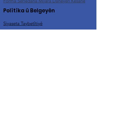
Forma Serlêdana Mijara Daneyên Kesane
Polîtîka û Belgeyên
Siyaseta Taybetîtiyê
Siyaseta Mafên Bexşkeran
Mercên Betalkirin û Vegerandina Pereyan a
Bexşê
Siyaseta Parastina ji Îstismara Cinsî û Tacîzê
(SEA-H)
Siyaseta Parastina Zarokan
Peymana Dilxwazî / Siyaset
Siyaseta Weşana Naveroka Hesas
Mercên Bikaranînê yên Malperê û Siyaseta