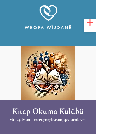
WEQFA WÎJDANÊ
Kitap Okuma Kulübü
M11 25, Mon
  |  
meet.google.com/qvx-oenk-vpu