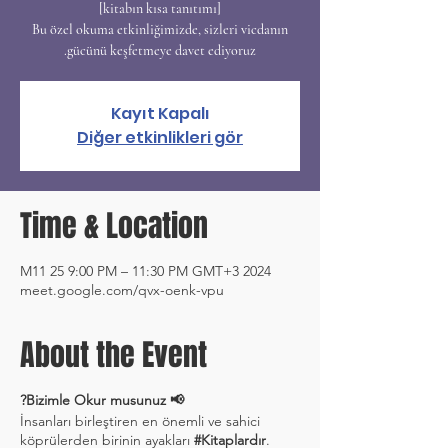
Bu özel okuma etkinliğimizde, sizleri vicdanın
gücünü keşfetmeye davet ediyoruz.
Kayıt Kapalı
Diğer etkinlikleri gör
Time & Location
2024 M11 25 9:00 PM – 11:30 PM GMT+3
meet.google.com/qvx-oenk-vpu
About the Event
📢 Bizimle Okur musunuz?
İnsanları birleştiren en önemli ve sahici
köprülerden birinin ayakları
#Kitaplardır
.