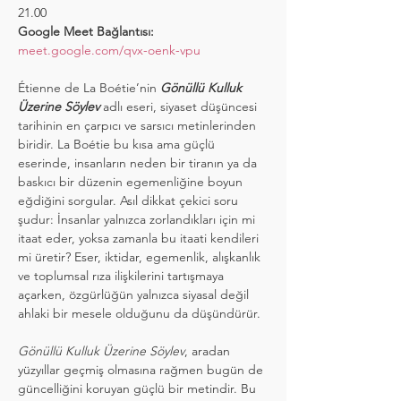
21.00
Google Meet Bağlantısı:
meet.google.com/qvx-oenk-vpu
Étienne de La Boétie’nin 
Gönüllü Kulluk 
Üzerine Söylev
adlı eseri, siyaset düşüncesi 
tarihinin en çarpıcı ve sarsıcı metinlerinden 
biridir. La Boétie bu kısa ama güçlü 
eserinde, insanların neden bir tiranın ya da 
baskıcı bir düzenin egemenliğine boyun 
eğdiğini sorgular. Asıl dikkat çekici soru 
şudur: İnsanlar yalnızca zorlandıkları için mi 
itaat eder, yoksa zamanla bu itaati kendileri 
mi üretir? Eser, iktidar, egemenlik, alışkanlık 
ve toplumsal rıza ilişkilerini tartışmaya 
açarken, özgürlüğün yalnızca siyasal değil 
ahlaki bir mesele olduğunu da düşündürür.
Gönüllü Kulluk Üzerine Söylev
, aradan 
yüzyıllar geçmiş olmasına rağmen bugün de 
güncelliğini koruyan güçlü bir metindir. Bu 