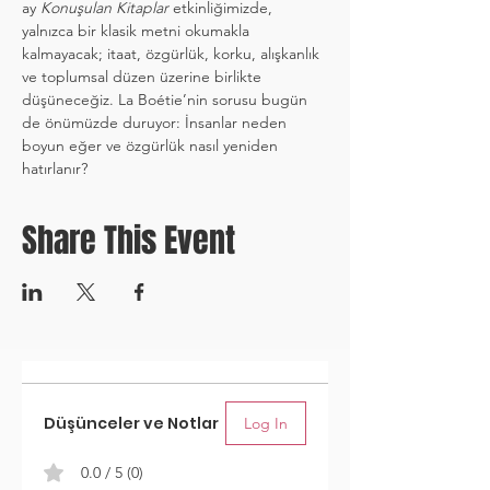
ay 
Konuşulan Kitaplar
 etkinliğimizde, 
yalnızca bir klasik metni okumakla 
kalmayacak; itaat, özgürlük, korku, alışkanlık 
ve toplumsal düzen üzerine birlikte 
düşüneceğiz. La Boétie’nin sorusu bugün 
de önümüzde duruyor: İnsanlar neden 
boyun eğer ve özgürlük nasıl yeniden 
hatırlanır?
Share This Event
Düşünceler ve Notlar
Log In
0.0 / 5 (0)