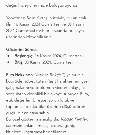
değerli izleyicilerimizle buluşturuyoruz!
Yönetmen Selin Aktaş’ın izniyle, bu anlamlı 
film 16 Kasım 2024 Cumartesi ile 30 Kasım 
2024 Cumartesi tarihleri arasında bu sayfa 
üzerinden izleyebilirsiniz.
Gösterim Süresi:
Başlangıç:
 16 Kasım 2024, Cumartesi
Bitiş:
 30 Kasım 2024, Cumartesi
Film Hakkında:
“İntihar Bekçisi”
, yalnız bir 
köprüde nöbet tutan Raşit karakterinin içsel 
çatışmalarını ve toplumun vicdan anlayışını 
sorgulatan derinlikli bir hikaye sunuyor. Film, 
etik değerler, bireysel sorumluluk ve 
toplumsal beklentiler üzerine düşündüren 
güçlü bir anlatıya sahip.
Bu özel gösterim aracılığıyla, 
Vicdan Filmleri
serimizin anlamlı mesajını daha geniş 
kitlelere ulaştırmayı hedefliyoruz.