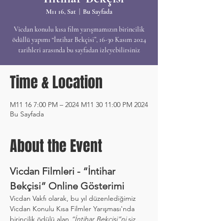
M11 16, Sat
  |  
Bu Sayfada
Vicdan konulu kısa film yarışmamızın birincilik
ödüllü yapımı “İntihar Bekçisi”, 16-30 Kasım 2024
tarihleri arasında bu sayfadan izleyebilirsiniz
Time & Location
2024 M11 16 7:00 PM – 2024 M11 30 11:00 PM
Bu Sayfada
About the Event
Vicdan Filmleri - “İntihar 
Bekçisi” Online Gösterimi
Vicdan Vakfı olarak, bu yıl düzenlediğimiz 
Vicdan Konulu Kısa Filmler Yarışması'nda 
birincilik ödülü alan 
“İntihar Bekçisi”ni
 siz 