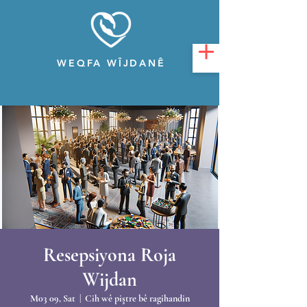
WEQFA WÎJDANÊ
Resepsiyona Roja
Wijdan
M03 09, Sat
  |  
Cih wê piştre bê ragihandin