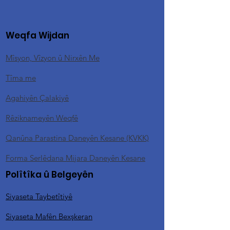
Weqfa Wijdan
Mîsyon, Vîzyon û Nirxên Me
Tîma me
Agahiyên Çalakiyê
Rêziknameyên Weqfê
Qanûna Parastina Daneyên Kesane (KVKK)
Forma Serlêdana Mijara Daneyên Kesane
Polîtîka û Belgeyên
Siyaseta Taybetîtiyê
Siyaseta Mafên Bexşkeran