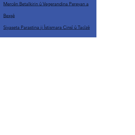
Mercên Betalkirin û Vegerandina Pereyan a
Bexşê
Siyaseta Parastina ji Îstismara Cinsî û Tacîzê
(SEA-H)
Siyaseta Parastina Zarokan
Peymana Dilxwazî / Siyaset
Siyaseta Weşana Naveroka Hesas
Mercên Bikaranînê yên Malperê û Siyaseta
Reftarê ya Platformên Dîjîtal
Siyaseta Wekheviya Zayendî
Rêbernameyên ji bo Prensîbên Xebatê yên
Komîsyonê, Komên Xebatê û Civakên