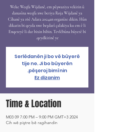
Weke Weqfa Wijdanê, em pêşwaziya vekirin û
danasîna weqfa xwe beriya Roja Wijdanê ya
Cîhanê ya 16ê Adara 2024an organîze dikin. Hûn
dikarin bi qeyda xwe beşdarî çalakiya ku em ê li
Enqereyê li dar bixin bibin. Tevlêbûna bûyerê bi
qeydkirinê ye.
Serlêdanên ji bo vê bûyerê
tije ne. Ji bo bûyerên
pêşeroj bimînin.
Ez dizanim
Time & Location
2024 M03 09 7:00 PM – 9:00 PM GMT+3
Cih wê piştre bê ragihandin