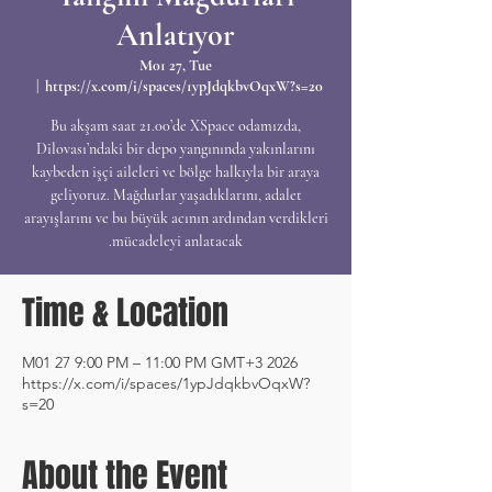
Anlatıyor
M01 27, Tue
  |  
https://x.com/i/spaces/1ypJdqkbvOqxW?s=20
Bu akşam saat 21.00’de XSpace odamızda,
Dilovası’ndaki bir depo yangınında yakınlarını
kaybeden işçi aileleri ve bölge halkıyla bir araya
geliyoruz. Mağdurlar yaşadıklarını, adalet
arayışlarını ve bu büyük acının ardından verdikleri
mücadeleyi anlatacak.
Time & Location
2026 M01 27 9:00 PM – 11:00 PM GMT+3
https://x.com/i/spaces/1ypJdqkbvOqxW?
s=20
About the Event