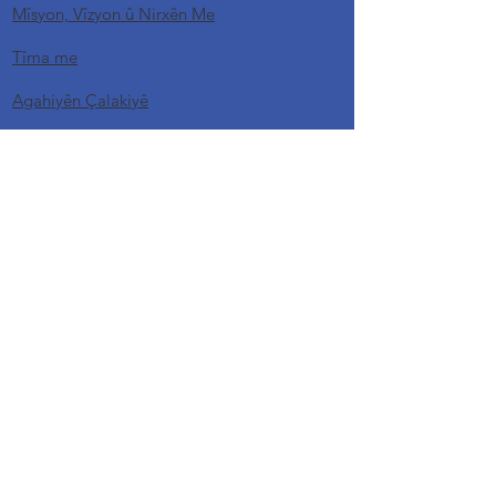
Mîsyon, Vîzyon û Nirxên Me
Tîma me
Agahiyên Çalakiyê
Rêziknameyên Weqfê
Qanûna Parastina Daneyên Kesane (KVKK)
Forma Serlêdana Mijara Daneyên Kesane
Polîtîka û Belgeyên
Siyaseta Taybetîtiyê
Siyaseta Mafên Bexşkeran
Mercên Betalkirin û Vegerandina Pereyan a
Bexşê
Siyaseta Parastina ji Îstismara Cinsî û Tacîzê