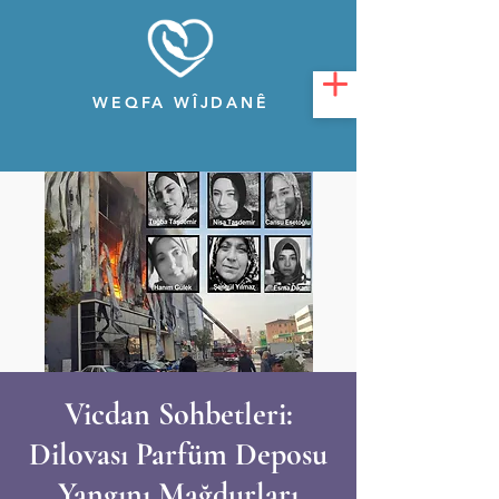
WEQFA WÎJDANÊ
Vicdan Sohbetleri:
Dilovası Parfüm Deposu
Yangını Mağdurları