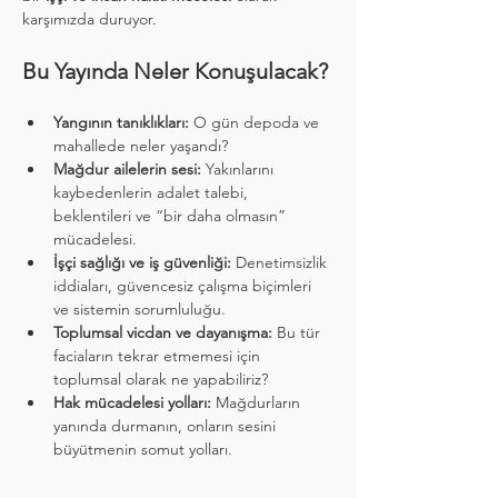
karşımızda duruyor.
Bu Yayında Neler Konuşulacak?
Yangının tanıklıkları:
 O gün depoda ve 
mahallede neler yaşandı?
Mağdur ailelerin sesi:
 Yakınlarını 
kaybedenlerin adalet talebi, 
beklentileri ve “bir daha olmasın” 
mücadelesi.
İşçi sağlığı ve iş güvenliği:
 Denetimsizlik 
iddiaları, güvencesiz çalışma biçimleri 
ve sistemin sorumluluğu.
Toplumsal vicdan ve dayanışma:
 Bu tür 
faciaların tekrar etmemesi için 
toplumsal olarak ne yapabiliriz?
Hak mücadelesi yolları:
 Mağdurların 
yanında durmanın, onların sesini 
büyütmenin somut yolları.