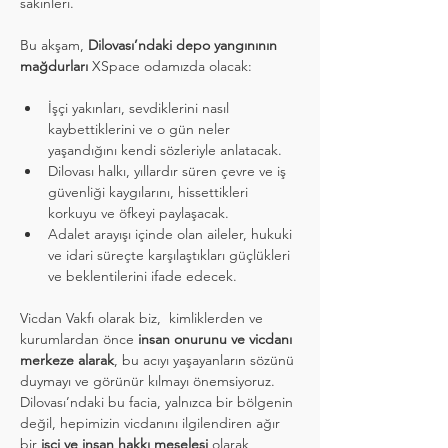
sakinleri.
Bu akşam, 
Dilovası’ndaki depo yangınının 
mağdurları
 XSpace odamızda olacak:
İşçi yakınları, sevdiklerini nasıl 
kaybettiklerini ve o gün neler 
yaşandığını kendi sözleriyle anlatacak.
Dilovası halkı, yıllardır süren çevre ve iş 
güvenliği kaygılarını, hissettikleri 
korkuyu ve öfkeyi paylaşacak.
Adalet arayışı içinde olan aileler, hukuki 
ve idari süreçte karşılaştıkları güçlükleri 
ve beklentilerini ifade edecek.
Vicdan Vakfı olarak biz,  kimliklerden ve 
kurumlardan önce 
insan onurunu ve vicdanı 
merkeze alarak
, bu acıyı yaşayanların sözünü 
duymayı ve görünür kılmayı önemsiyoruz. 
Dilovası’ndaki bu facia, yalnızca bir bölgenin 
değil, hepimizin vicdanını ilgilendiren ağır 
bir 
işçi ve insan hakkı meselesi
 olarak 