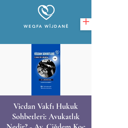
WEQFA WÎJDANÊ
Vicdan Vakfı Hukuk
Sohbetleri: Avukatlık
Nedir? - Av. Çiğdem Koç