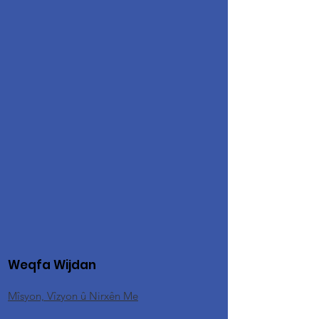
Weqfa Wijdan
Mîsyon, Vîzyon û Nirxên Me