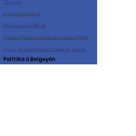
Tîma me
Agahiyên Çalakiyê
Rêziknameyên Weqfê
Qanûna Parastina Daneyên Kesane (KVKK)
Forma Serlêdana Mijara Daneyên Kesane
Polîtîka û Belgeyên
Siyaseta Taybetîtiyê
Siyaseta Mafên Bexşkeran
Mercên Betalkirin û Vegerandina Pereyan a
Bexşê
Siyaseta Parastina ji Îstismara Cinsî û Tacîzê
(SEA-H)