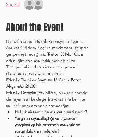
See All
About the Event
Bu hafta sonu, Hukuk Komisyonu üyemiz 
Avukat Çiğdem Koç'un moderatörlüğünde 
gerçekleştireceğimiz 
Twitter X Mor Oda
etkinliğimizde avukatlık mesleğini ve 
Türkiye'deki hukuk sisteminin güncel 
durumunu masaya yatırıyoruz.
Etkinlik Tarihi ve Saati:
📅 
15 Aralık Pazar 
Akşamı
⏰ 
21:00
Etkinlik Detayları:
Etkinlikte, hukuk alanında 
deneyim sahibi değerli avukatlarla birlikte 
şu kritik sorulara yanıt arayacağız:
Hukuk sisteminde avukatın yeri nedir?
Yargının siyasallaştığı ve siyasetin 
yargılaştığı bir ortamda avukatların 
sorumlulukları nelerdir?