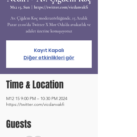
M12 15, Sun
  |  
https://twitter.com/vicdanvakfi
Av. Çiğdem Koç moderatörlüğünde, 15 Aralık
Pazar 21:00’da Twitter X Mor Oda’da avukatlık ve
adalet üzerine konuşuyoruz
Kayıt Kapalı
Diğer etkinlikleri gör
Time & Location
2024 M12 15 9:00 PM – 10:30 PM
https://twitter.com/vicdanvakfi
Guests