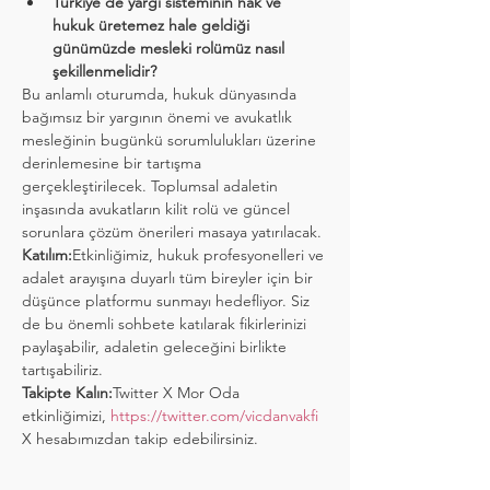
Türkiye’de yargı sisteminin hak ve 
hukuk üretemez hale geldiği 
günümüzde mesleki rolümüz nasıl 
şekillenmelidir?
Bu anlamlı oturumda, hukuk dünyasında 
bağımsız bir yargının önemi ve avukatlık 
mesleğinin bugünkü sorumlulukları üzerine 
derinlemesine bir tartışma 
gerçekleştirilecek. Toplumsal adaletin 
inşasında avukatların kilit rolü ve güncel 
sorunlara çözüm önerileri masaya yatırılacak.
Katılım:
Etkinliğimiz, hukuk profesyonelleri ve 
adalet arayışına duyarlı tüm bireyler için bir 
düşünce platformu sunmayı hedefliyor. Siz 
de bu önemli sohbete katılarak fikirlerinizi 
paylaşabilir, adaletin geleceğini birlikte 
tartışabiliriz.
Takipte Kalın:
Twitter X Mor Oda 
etkinliğimizi, 
https://twitter.com/vicdanvakfi
X hesabımızdan takip edebilirsiniz. 