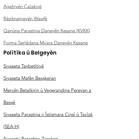
Agahiyên Çalakiyê
Rêziknameyên Weqfê
Qanûna Parastina Daneyên Kesane (KVKK)
Forma Serlêdana Mijara Daneyên Kesane
Polîtîka û Belgeyên
Siyaseta Taybetîtiyê
Siyaseta Mafên Bexşkeran
Mercên Betalkirin û Vegerandina Pereyan a
Bexşê
Siyaseta Parastina ji Îstismara Cinsî û Tacîzê
(SEA-H)
Siyaseta Parastina Zarokan