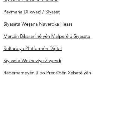
Peymana Dilxwazî / Siyaset
Siyaseta Weşana Naveroka Hesas
Mercên Bikaranînê yên Malperê û Siyaseta
Reftarê ya Platformên Dîjîtal
Siyaseta Wekheviya Zayendî
Rêbernameyên ji bo Prensîbên Xebatê yên
Komîsyonê, Komên Xebatê û Civakên
Herêmî
Ji bo agahdariyên me yên bi