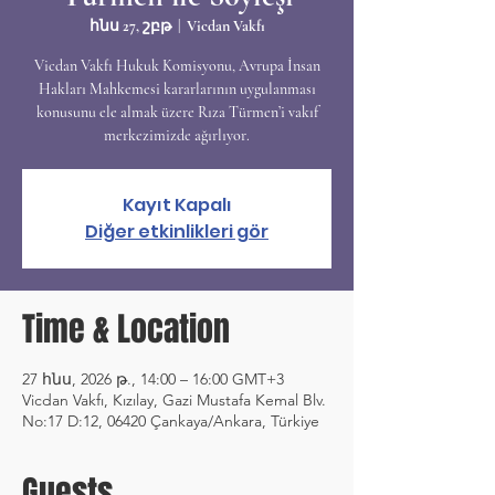
հնս 27, շբթ
  |  
Vicdan Vakfı
Vicdan Vakfı Hukuk Komisyonu, Avrupa İnsan
Hakları Mahkemesi kararlarının uygulanması
konusunu ele almak üzere Rıza Türmen’i vakıf
merkezimizde ağırlıyor.
Kayıt Kapalı
Diğer etkinlikleri gör
Time & Location
27 հնս, 2026 թ., 14:00 – 16:00 GMT+3
Vicdan Vakfı, Kızılay, Gazi Mustafa Kemal Blv.
No:17 D:12, 06420 Çankaya/Ankara, Türkiye
Guests