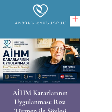
ՎԻՑԴԱՆ ՀԻՄՆԱԴՐԱՄ
AİHM Kararlarının
Uygulanması: Rıza
Türmen ile Söyleşi