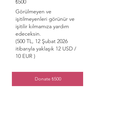
₺500
Görülmeyen ve
işitilmeyenleri görünür ve
işitilir kılmamıza yardım
edeceksin.
(500 TL, 12 Şubat 2026
itibarıyla yaklaşık 12 USD /
10 EUR )
Donate ₺500