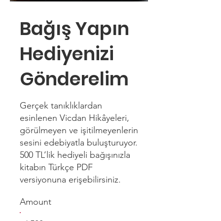
Bağış Yapın
Hediyenizi
Gönderelim
Gerçek tanıklıklardan
esinlenen Vicdan Hikâyeleri,
görülmeyen ve işitilmeyenlerin
sesini edebiyatla buluşturuyor.
500 TL’lik hediyeli bağışınızla
kitabın Türkçe PDF
versiyonuna erişebilirsiniz.
Amount