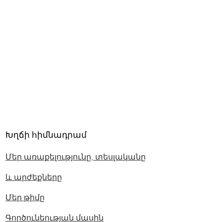
Խղճի հիմնադրամ
Մեր առաքելությունը, տեսլականը
և արժեքները
Մեր թիմը
Գործունեության մասին