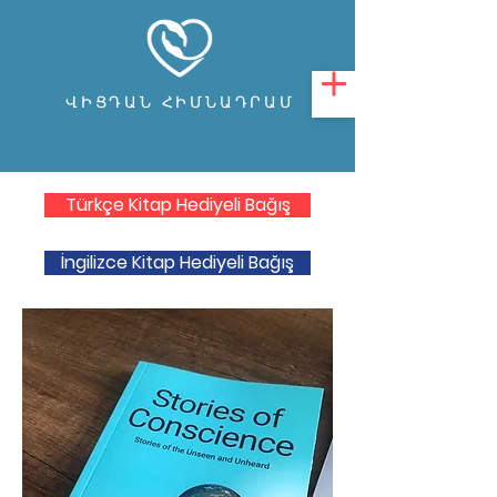
ՎԻՑԴԱՆ ՀԻՄՆԱԴՐԱՄ
Türkçe Kitap Hediyeli Bağış
İngilizce Kitap Hediyeli Bağış