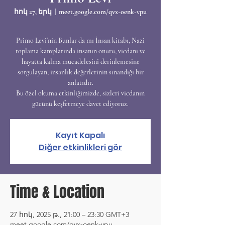
հոկ 27, երկ
  |  
meet.google.com/qvx-oenk-vpu
Primo Levi'nin Bunlar da mı İnsan kitabı, Nazi
toplama kamplarında insanın onuru, vicdanı ve
hayatta kalma mücadelesini derinlemesine
sorgulayan, insanlık değerlerinin sınandığı bir
anlatıdır.
Bu özel okuma etkinliğimizde, sizleri vicdanın
gücünü keşfetmeye davet ediyoruz.
Kayıt Kapalı
Diğer etkinlikleri gör
Time & Location
27 հոկ, 2025 թ., 21:00 – 23:30 GMT+3
meet.google.com/qvx-oenk-vpu