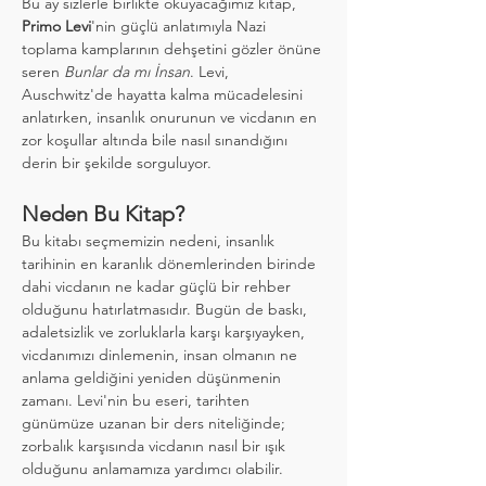
Bu ay sizlerle birlikte okuyacağımız kitap, 
Primo Levi
'nin güçlü anlatımıyla Nazi 
toplama kamplarının dehşetini gözler önüne 
seren 
Bunlar da mı İnsan
. Levi, 
Auschwitz'de hayatta kalma mücadelesini 
anlatırken, insanlık onurunun ve vicdanın en 
zor koşullar altında bile nasıl sınandığını 
derin bir şekilde sorguluyor.
Neden Bu Kitap?
Bu kitabı seçmemizin nedeni, insanlık 
tarihinin en karanlık dönemlerinden birinde 
dahi vicdanın ne kadar güçlü bir rehber 
olduğunu hatırlatmasıdır. Bugün de baskı, 
adaletsizlik ve zorluklarla karşı karşıyayken, 
vicdanımızı dinlemenin, insan olmanın ne 
anlama geldiğini yeniden düşünmenin 
zamanı. Levi'nin bu eseri, tarihten 
günümüze uzanan bir ders niteliğinde; 
zorbalık karşısında vicdanın nasıl bir ışık 
olduğunu anlamamıza yardımcı olabilir.