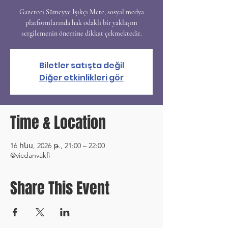
Gazeteci Sümeyye Işıkçı Mete, sosyal medya
platformlarında hak odaklı bir yaklaşım
sergilemenin önemine dikkat çekmektedir.
Biletler satışta değil
Diğer etkinlikleri gör
Time & Location
16 հնս, 2026 թ., 21:00 – 22:00
@vicdanvakfi
Share This Event