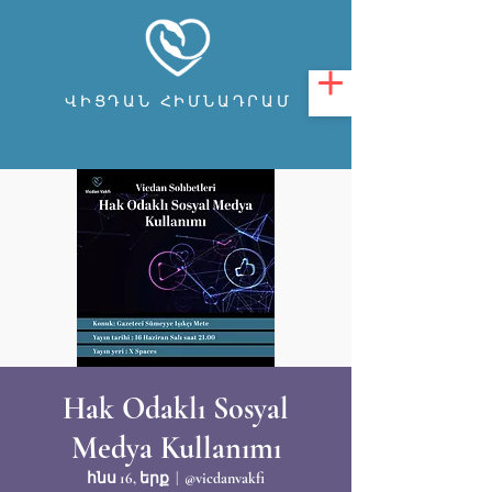
ՎԻՑԴԱՆ ՀԻՄՆԱԴՐԱՄ
Hak Odaklı Sosyal
Medya Kullanımı
հնս 16, երք
  |  
@vicdanvakfi