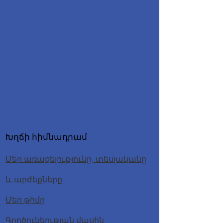
Խղճի հիմնադրամ
Մեր առաքելությունը, տեսլականը
և արժեքները
Մեր թիմը
Գործունեության մասին