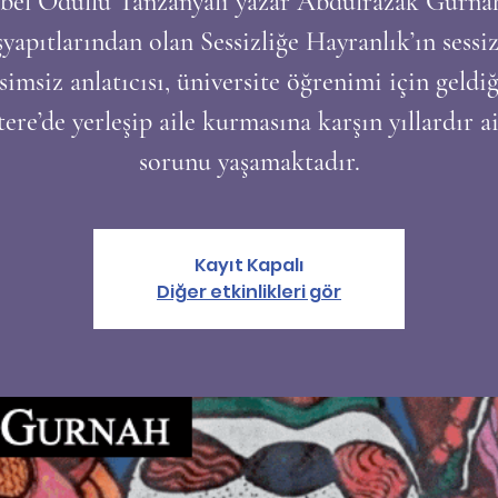
bel Ödüllü Tanzanyalı yazar Abdulrazak Gurnah
şyapıtlarından olan Sessizliğe Hayranlık’ın sessiz
isimsiz anlatıcısı, üniversite öğrenimi için geldiğ
tere’de yerleşip aile kurmasına karşın yıllardır a
sorunu yaşamaktadır.
Kayıt Kapalı
Diğer etkinlikleri gör