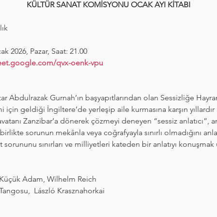
KÜLTÜR SANAT KOMİSYONU OCAK AYI KİTABI
lık
cak 2026, Pazar, Saat: 21.00
et.google.com/qvx-oenk-vpu
r Abdulrazak Gurnah’ın başyapıtlarından olan Sessizliğe Hayranlı
i için geldiği İngiltere’de yerleşip aile kurmasına karşın yıllardır
vatanı Zanzibar’a dönerek çözmeyi deneyen “sessiz anlatıcı”, ana
birlikte sorunun mekânla veya coğrafyayla sınırlı olmadığını anl
t sorununu sınırları ve milliyetleri kateden bir anlatıyı konuşmak
e Küçük Adam, Wilhelm Reich
 Tangosu,  László Krasznahorkai