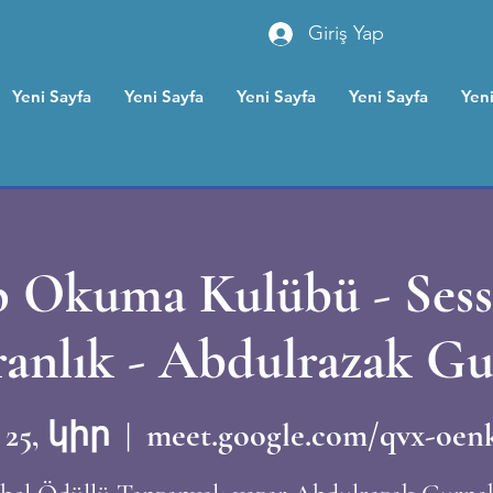
Giriş Yap
Yeni Sayfa
Yeni Sayfa
Yeni Sayfa
Yeni Sayfa
Yeni
p Okuma Kulübü - Sessi
anlık - Abdulrazak G
25, կիր
  |  
meet.google.com/qvx-oen