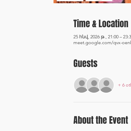
Time & Location
25 հնվ, 2026 թ., 21:00 – 2
meet.google.com/qvx-oen
Guests
+ 6 ot
About the Event