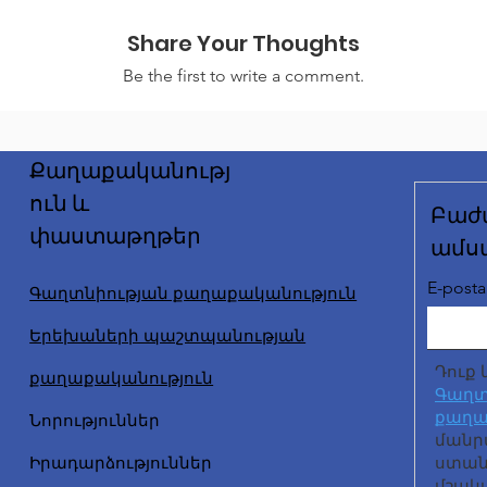
Share Your Thoughts
Be the first to write a comment.
Քաղաքականությ
ուն և
Բաժ
փաստաթղթեր
ամս
E-posta 
Գաղտնիության քաղաքականություն
Երեխաների պաշտպանության
Դուք 
քաղաքականություն
Գաղտ
քաղա
Նորություններ
մանր
Իրադարձություններ
ստանա
մշակ