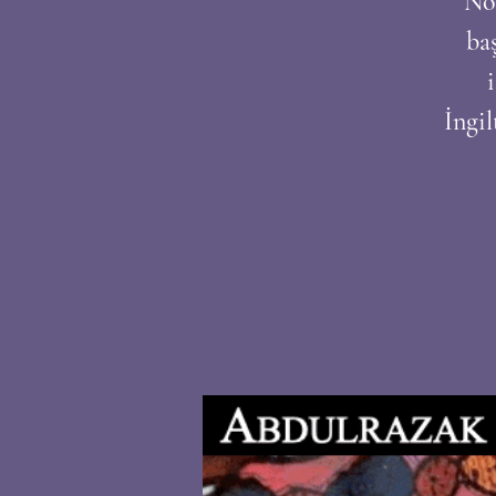
No
ba
İngil