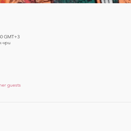
3:30 GMT+3
k-vpu
her guests