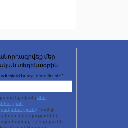
անորդագրվեք մեր
ական տեղեկագրին
adresinizi buraya girebilirsiniz
կարող եք դիտել
մեր
նիության
քականությունը
՝ ավելի
ամասն տեղեկություններ
լու համար, թե ինչպես են
վում ձեր անձնական