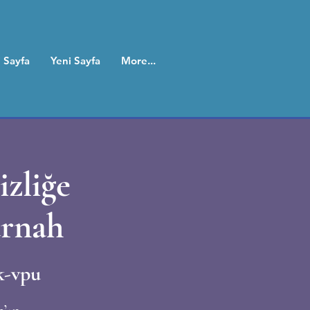
 Sayfa
Yeni Sayfa
More...
zliğe
urnah
k-vpu