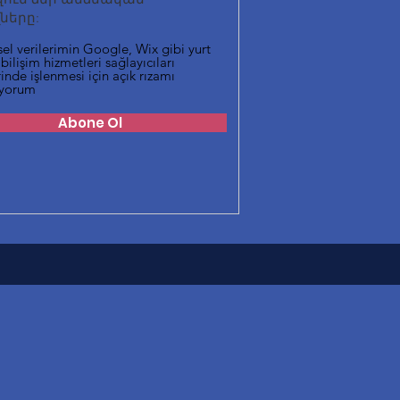
ները:
sel verilerimin Google, Wix gibi yurt
 bilişim hizmetleri sağlayıcıları
inde işlenmesi için açık rızamı
iyorum
Abone Ol