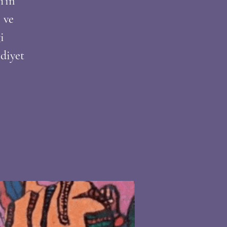
’ın
 ve
i
idiyet