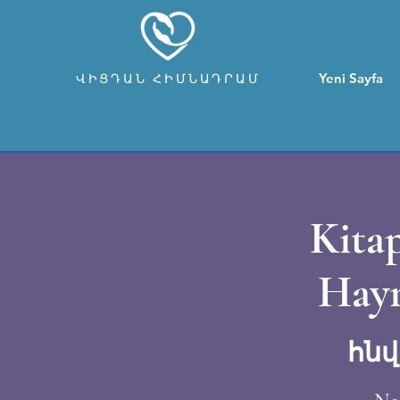
Yeni Sayfa
ՎԻՑԴԱՆ ՀԻՄՆԱԴՐԱՄ
Kita
Hayr
հնվ 