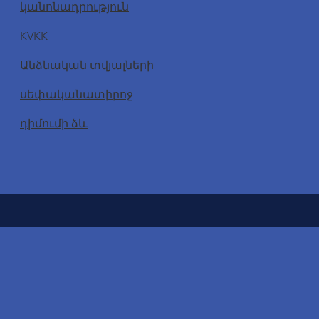
կանոնադրություն
KVKK
Անձնական տվյալների
սեփականատիրոջ
դիմումի ձև