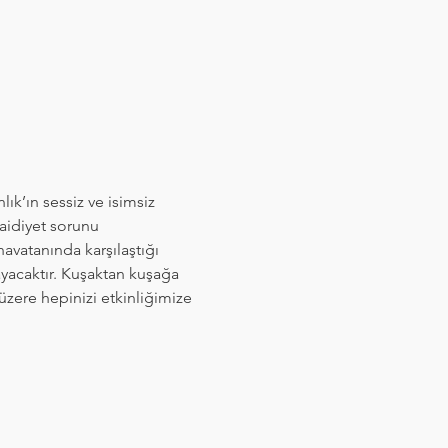
k’ın sessiz ve isimsiz 
 aidiyet sorunu 
vatanında karşılaştığı 
ayacaktır. Kuşaktan kuşağa 
 üzere hepinizi etkinliğimize 