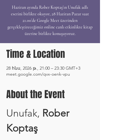
Haziran ayında Rober Koptaş'ın Unufak adlı
eserini birlikte okuyor, 28 Haziran Pazar saat
21.00’de Google Meet üzerinden
gerçekleştireceğimiz online canlı etkinlikte kitap
üzerine birlikte konuşuyoruz.
Time & Location
28 հնս, 2026 թ., 21:00 – 23:30 GMT+3
meet.google.com/qvx-oenk-vpu
About the Event
Unufak, 
Rober 
Koptaş