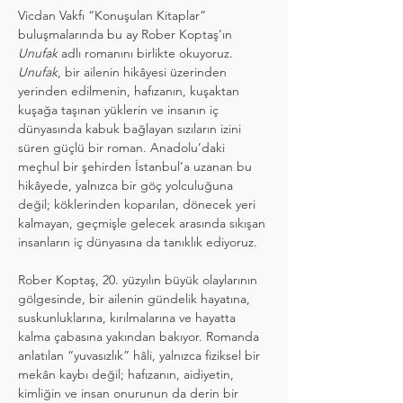
Vicdan Vakfı “Konuşulan Kitaplar” 
buluşmalarında bu ay Rober Koptaş’ın 
Unufak
 adlı romanını birlikte okuyoruz.
Unufak
, bir ailenin hikâyesi üzerinden 
yerinden edilmenin, hafızanın, kuşaktan 
kuşağa taşınan yüklerin ve insanın iç 
dünyasında kabuk bağlayan sızıların izini 
süren güçlü bir roman. Anadolu’daki 
meçhul bir şehirden İstanbul’a uzanan bu 
hikâyede, yalnızca bir göç yolculuğuna 
değil; köklerinden koparılan, dönecek yeri 
kalmayan, geçmişle gelecek arasında sıkışan 
insanların iç dünyasına da tanıklık ediyoruz.
Rober Koptaş, 20. yüzyılın büyük olaylarının 
gölgesinde, bir ailenin gündelik hayatına, 
suskunluklarına, kırılmalarına ve hayatta 
kalma çabasına yakından bakıyor. Romanda 
anlatılan “yuvasızlık” hâli, yalnızca fiziksel bir 
mekân kaybı değil; hafızanın, aidiyetin, 
kimliğin ve insan onurunun da derin bir 