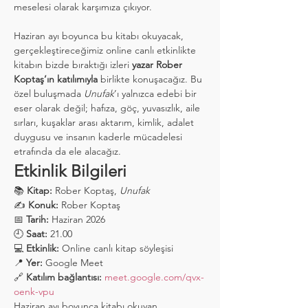
meselesi olarak karşımıza çıkıyor.
Haziran ayı boyunca bu kitabı okuyacak, 
gerçekleştireceğimiz online canlı etkinlikte 
kitabın bizde bıraktığı izleri 
yazar Rober 
Koptaş’ın katılımıyla
 birlikte konuşacağız. Bu 
özel buluşmada 
Unufak
’ı yalnızca edebi bir 
eser olarak değil; hafıza, göç, yuvasızlık, aile 
sırları, kuşaklar arası aktarım, kimlik, adalet 
duygusu ve insanın kaderle mücadelesi 
etrafında da ele alacağız.
Etkinlik Bilgileri
📚 
Kitap:
 Rober Koptaş, 
Unufak
✍️ 
Konuk:
 Rober Koptaş
📅 
Tarih:
 Haziran 2026
🕘 
Saat:
 21.00
💻 
Etkinlik:
 Online canlı kitap söyleşisi
📍 
Yer:
 Google Meet
🔗 
Katılım bağlantısı:
meet.google.com/qvx-
oenk-vpu
Haziran ayı boyunca kitabı okuyan, 