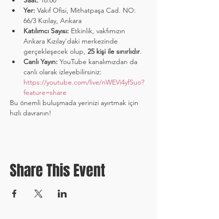
Saat:
 16:00
Yer:
 Vakıf Ofisi, Mithatpaşa Cad. NO: 
66/3 Kızılay, Ankara
Katılımcı Sayısı:
 Etkinlik, vakfımızın 
Ankara Kızılay'daki merkezinde 
gerçekleşecek olup, 
25 kişi ile sınırlıdır
.
Canlı Yayın:
 YouTube kanalımızdan da 
canlı olarak izleyebilirsiniz: 
https://youtube.com/live/nWEVi4yfSuo?
feature=share
Bu önemli buluşmada yerinizi ayırtmak için 
hızlı davranın!
Share This Event