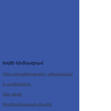
Խղճի հիմնադրամ
Մեր առաքելությունը, տեսլականը
և արժեքները
Մեր թիմը
Գործունեության մասին