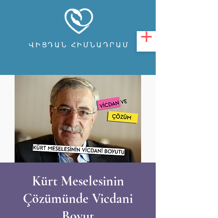
ՎԻՑԴԱՆ ՀԻՄՆԱԴՐԱՄ
Kürt Meselesinin
Çözümünde Vicdani
Boyut