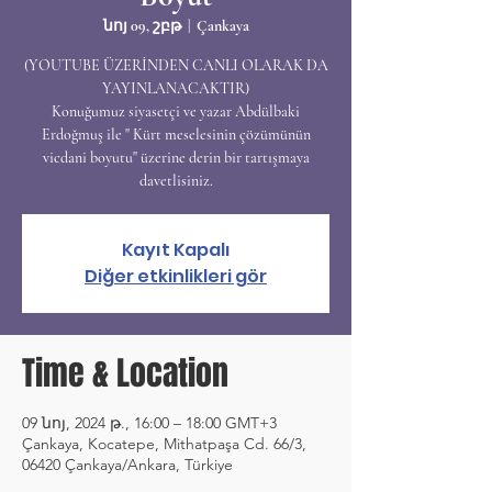
նոյ 09, շբթ
  |  
Çankaya
(YOUTUBE ÜZERİNDEN CANLI OLARAK DA
YAYINLANACAKTIR)
Konuğumuz siyasetçi ve yazar Abdülbaki
Erdoğmuş ile " Kürt meselesinin çözümünün
vicdani boyutu" üzerine derin bir tartışmaya
davetlisiniz.
Kayıt Kapalı
Diğer etkinlikleri gör
Time & Location
09 նոյ, 2024 թ., 16:00 – 18:00 GMT+3
Çankaya, Kocatepe, Mithatpaşa Cd. 66/3,
06420 Çankaya/Ankara, Türkiye