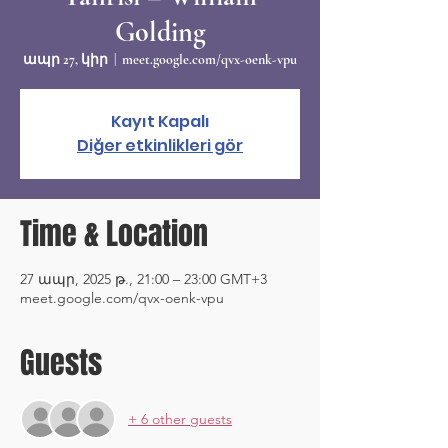
Golding
ապր 27, կիր
  |  
meet.google.com/qvx-oenk-vpu
Kayıt Kapalı
Diğer etkinlikleri gör
Time & Location
27 ապր, 2025 թ., 21:00 – 23:00 GMT+3
meet.google.com/qvx-oenk-vpu
Guests
+ 6 other guests