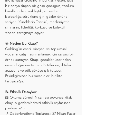
İngiliz yazar Golding’in bu klasik eseri, ıssız 
bir adaya düşen bir grup çocuğun, toplum 
kurallarından uzaklaştıkça nasıl bir 
barbarlığa sürüklendiğini gözler önüne 
seriyor. “Sineklerin Tanrısı”, medeniyetin 
sınırlarını, liderliği, korkuyu ve kolektif 
vicdanı tartışmaya açıyor.
🎯 
Neden Bu Kitap?
Golding’in eseri, bireysel ve toplumsal 
vicdanın çatışmasını anlamak için çarpıcı bir 
örnek sunuyor. Kitap, çocuklar üzerinden 
insan doğasının temel dürtülerine, iktidar 
arzusuna ve etik çöküşe ışık tutuyor. 
Etkinliğimizde bu meseleleri birlikte 
tartışacağız.
📝 
Etkinlik Detayları:
📖 Okuma Süreci: Nisan ayı boyunca kitabı 
okuyup gözlemlerimizi etkinlik sayfasında 
paylaşacağız.
📌 Değerlendirme Toplantısı: 27 Nisan Pazar 