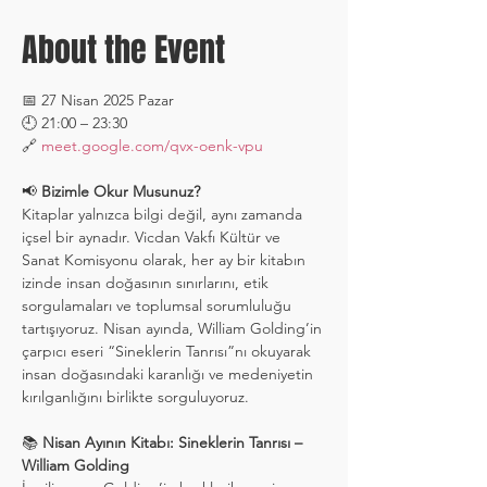
About the Event
📅 27 Nisan 2025 Pazar
🕘 21:00 – 23:30
🔗 
meet.google.com/qvx-oenk-vpu
📢 
Bizimle Okur Musunuz?
Kitaplar yalnızca bilgi değil, aynı zamanda 
içsel bir aynadır. Vicdan Vakfı Kültür ve 
Sanat Komisyonu olarak, her ay bir kitabın 
izinde insan doğasının sınırlarını, etik 
sorgulamaları ve toplumsal sorumluluğu 
tartışıyoruz. Nisan ayında, William Golding’in 
çarpıcı eseri “Sineklerin Tanrısı”nı okuyarak 
insan doğasındaki karanlığı ve medeniyetin 
kırılganlığını birlikte sorguluyoruz.
📚 
Nisan Ayının Kitabı: Sineklerin Tanrısı – 
William Golding