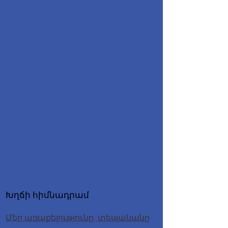
Խղճի հիմնադրամ
Մեր առաքելությունը, տեսլականը