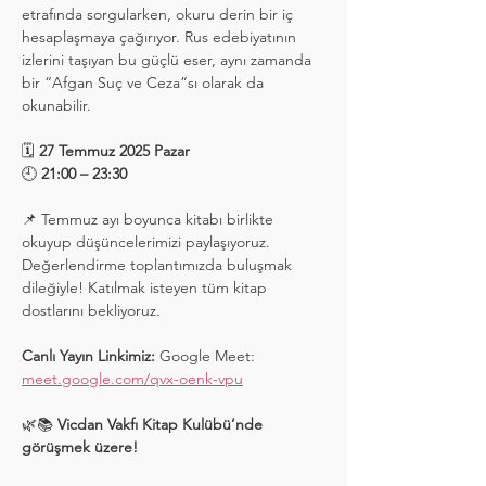
etrafında sorgularken, okuru derin bir iç 
hesaplaşmaya çağırıyor. Rus edebiyatının 
izlerini taşıyan bu güçlü eser, aynı zamanda 
bir “Afgan Suç ve Ceza”sı olarak da 
okunabilir.
🗓️ 
27 Temmuz 2025 Pazar
🕘 
21:00 – 23:30
📌 Temmuz ayı boyunca kitabı birlikte 
okuyup düşüncelerimizi paylaşıyoruz. 
Değerlendirme toplantımızda buluşmak 
dileğiyle! Katılmak isteyen tüm kitap 
dostlarını bekliyoruz.
Canlı Yayın Linkimiz: 
Google Meet: 
meet.google.com/qvx-oenk-vpu
🌿📚 
Vicdan Vakfı Kitap Kulübü’nde 
görüşmek üzere!