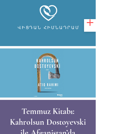
ՎԻՑԴԱՆ ՀԻՄՆԱԴՐԱՄ
Temmuz Kitabı:
Kahrolsun Dostoyevski
ile Afganistan’da