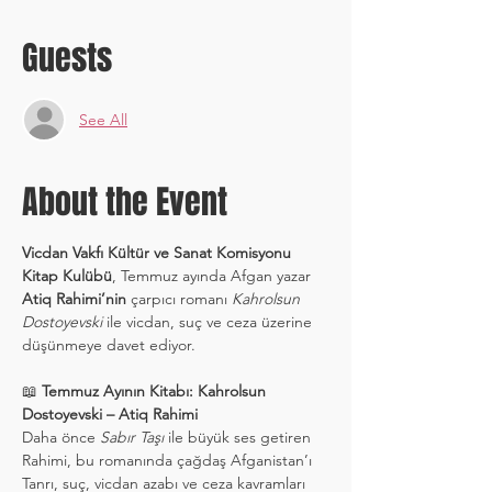
Guests
See All
About the Event
Vicdan Vakfı Kültür ve Sanat Komisyonu 
Kitap Kulübü
, Temmuz ayında Afgan yazar 
Atiq Rahimi’nin
 çarpıcı romanı 
Kahrolsun 
Dostoyevski
 ile vicdan, suç ve ceza üzerine 
düşünmeye davet ediyor.
📖 
Temmuz Ayının Kitabı: Kahrolsun 
Dostoyevski – Atiq Rahimi
Daha önce 
Sabır Taşı
 ile büyük ses getiren 
Rahimi, bu romanında çağdaş Afganistan’ı 
Tanrı, suç, vicdan azabı ve ceza kavramları 