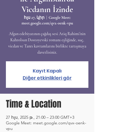
Vicdanın İzinde
հլս 27, կիր
  |  
Google Meet:
meet.google.com/qvx-oenk-vpu
Afgan edebiyatının çağdaş sesi Atiq Rahimi’nin
Kahrolsun Dostoyevski romanı eşliğinde, suç,
vicdan ve Tanrı kavramlarını birlikte tartışmaya
davetlisiniz.
Kayıt Kapalı
Diğer etkinlikleri gör
Time & Location
27 հլս, 2025 թ., 21:00 – 23:00 GMT+3
Google Meet: meet.google.com/qvx-oenk-
vpu