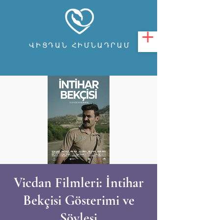
ՎԻՑԴԱՆ ՀԻՄՆԱԴՐԱՄ
Vicdan Filmleri: İntihar
Bekçisi Gösterimi ve
Söyleşi