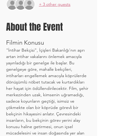
+ 3 other guests
About the Event
Filmin Konusu
"İntihar Bekçisi", İçişleri Bakanlığı'nın aşırı 
artan intihar vakalarını önlemek amacıyla 
yayınladığı bir genelge ile başlar. Bu 
genelgeye göre, mahalle bekçileri, 
intiharları engellemek amacıyla köprülerde 
dönüşümlü nöbet tutacak ve kurtardıkları 
her hayat için ödüllendirilecektir. Film, şehir 
merkezinden uzak, kimsenin uğramadığı, 
sadece koyunların geçtiği, isimsiz ve 
çökmekte olan bir köprüde görevli bir 
bekçinin hikayesini anlatır. Çevresindeki 
insanların, bu bekçinin görev yerini alay 
konusu haline getirmesi, onun içsel 
mücadelesini ve insan doğasında yer alan 