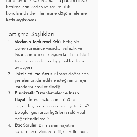
tür etkinlikler, vakfın amacına paralel olarak, 
katılımcıların vicdan ve sorumluluk 
konularında derinlemesine düşünmelerine 
katkı sağlayacak.
Tartışma Başlıkları
Vicdanın Toplumsal Rolü
: Bekçinin 
görev süresince yaşadığı yalnızlık ve 
insanların tepkisi karşısında hissettikleri, 
toplumun vicdan anlayışı hakkında ne 
anlatıyor?
Takdir Edilme Arzusu
: İnsan doğasında 
yer alan takdir edilme isteğinin bireyin 
kararlarını nasıl etkilediği.
Bürokratik Düzenlemeler ve İnsan 
Hayatı
: İntihar vakalarının önüne 
geçmek için alınan önlemler yeterli mi? 
Bekçiler gibi aracı figürlerin rolü nasıl 
değerlendirilmeli?
Etik Sorular
: Bir insanın hayatını 
kurtarmanın vicdan ile ilişkilendirilmesi.