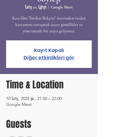
նոյ 10, կիր
  |  
Google Meet
Kısa film "İntihar Bekçisi" üzerinden vicdan
kavramını tartışmak üzere gönüllüler ve
yönetmenle bir araya geliyoruz.
Kayıt Kapalı
Diğer etkinlikleri gör
Time & Location
10 նոյ, 2024 թ., 21:00 – 22:00
Google Meet
Guests