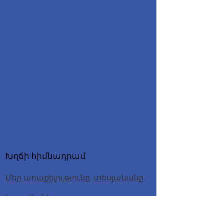
Խղճի հիմնադրամ
Մեր առաքելությունը, տեսլականը
և արժեքները
Մեր թիմը