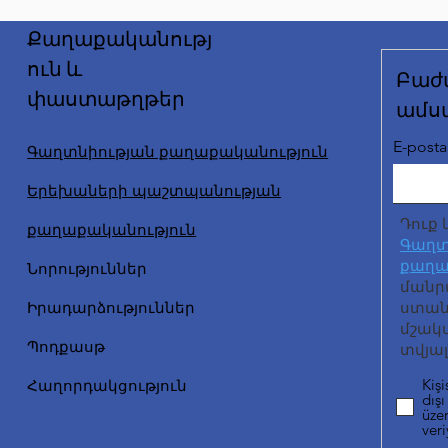
Քաղաքականությ
ուն և
Բաժ
փաստաթղթեր
ամս
E-posta 
Գաղտնիության քաղաքականություն
Երեխաների պաշտպանության
Դուք 
քաղաքականություն
Գաղտ
քաղա
Նորություններ
մանր
Իրադարձություններ
ստանա
մշակ
Պոդքասթ
տվյալ
Kişi
Հաղորդակցություն
dışı
üzer
ver