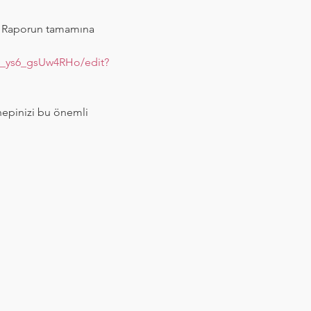
. Raporun tamamına 
_ys6_gsUw4RHo/edit?
 hepinizi bu önemli 