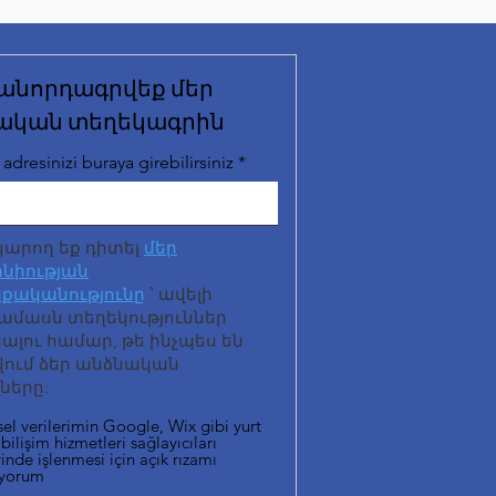
անորդագրվեք մեր
ական տեղեկագրին
adresinizi buraya girebilirsiniz
կարող եք դիտել
մեր
նիության
քականությունը
՝ ավելի
ամասն տեղեկություններ
լու համար, թե ինչպես են
վում ձեր անձնական
ները:
sel verilerimin Google, Wix gibi yurt
 bilişim hizmetleri sağlayıcıları
inde işlenmesi için açık rızamı
iyorum