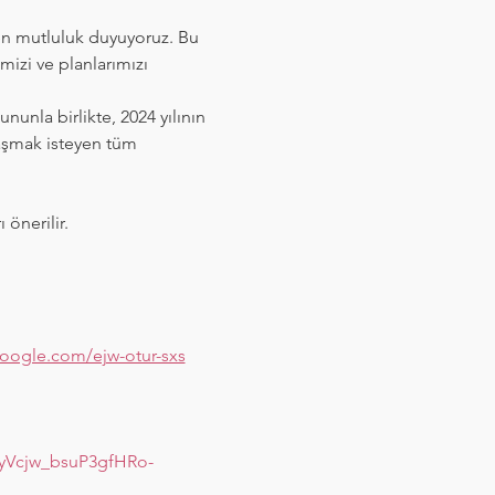
n mutluluk duyuyoruz. Bu 
mizi ve planlarımızı 
Bununla birlikte, 2024 yılının 
aşmak isteyen tüm 
önerilir. 
oogle.com/ejw-otur-sxs
yVcjw_bsuP3gfHRo-