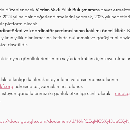
inde düzenlenecek 
Vicdan Vakfı Yıllık Buluşmamıza
 davet etmekte
ın 2024 yılına dair değerlendirmelerini yapmak, 2025 yılı hedefleri
ir platform olacak.
inatörleri ve koordinatör yardımcılarının katılımı önceliklidir
. 
ılının yıllık planlamasına katkıda bulunmak ve görüşlerini payl
ize davetlidir.
ak isteyen gönüllülerimizin bu sayfadan katılım için kayıt olmaları 
daki etkinliğe katılmak isteyenlerin ve basın mensuplarının  
kfi.org
 adresine başvurmaları rica olunur. 
 isteyen gönüllülerimiz iki günlük etkinliği canlı olarak    
meet.g
 
tps://docs.google.com/document/d/16hfQEqMCSXyf3paCXyN