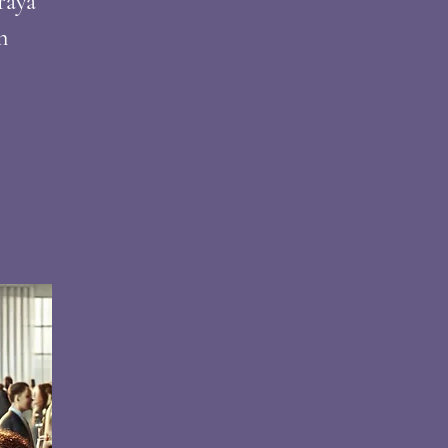
raya
n