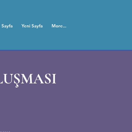
 Sayfa
Yeni Sayfa
More...
ULUŞMASI