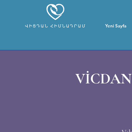
Yeni Sayfa
ՎԻՑԴԱՆ ՀԻՄՆԱԴՐԱՄ
VİCDAN 