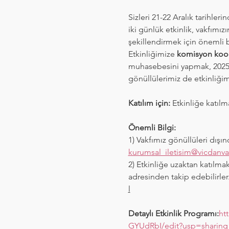
Sizleri 21-22 Aralık tarihler
iki günlük etkinlik, vakfımız
şekillendirmek için önemli b
Etkinliğimize 
komisyon koord
muhasebesini yapmak, 2025 y
gönüllülerimiz de etkinliğim
Katılım için: 
Etkinliğe katılm
Önemli Bilgi: 
1) Vakfımız gönüllüleri dışın
kurumsal_iletisim@vicdanva
2) Etkinliğe uzaktan katılmak
adresinden takip edebilirler.
l
Detaylı Etkinlik Programı:
ht
GYUdRbI/edit?usp=sharing