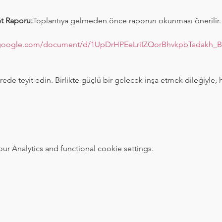
et Raporu:
Toplantıya gelmeden önce raporun okunması önerilir
.google.com/document/d/1UpDrHPEeLriIZQorBhvkpbTadakh_B
ürede teyit edin. Birlikte güçlü bir gelecek inşa etmek dileğiyle,
 Analytics and functional cookie settings.