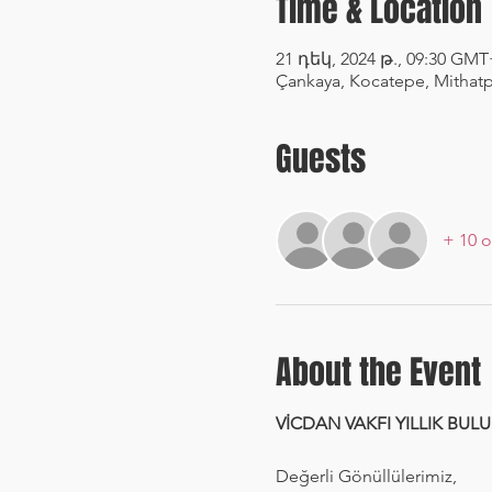
Time & Location
21 դեկ, 2024 թ., 09:30 GMT
Çankaya, Kocatepe, Mithatp
Guests
+ 10 o
About the Event
VİCDAN VAKFI YILLIK BULUŞMA
Değerli Gönüllülerimiz,