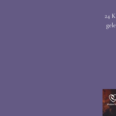
24 K
gel