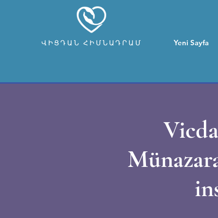
Yeni Sayfa
ՎԻՑԴԱՆ ՀԻՄՆԱԴՐԱՄ
Vicda
Münazara:
in