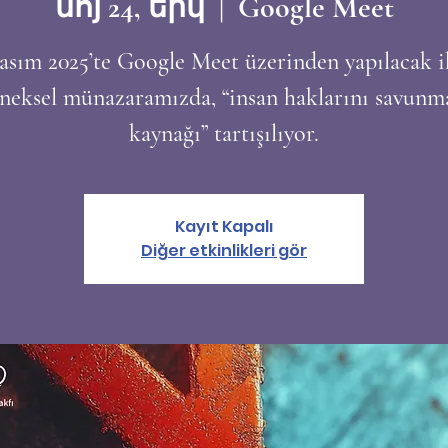
նոյ 24, երկ
  |  
Google Meet
asım 2025’te Google Meet üzerinden yapılacak i
eneksel münazaramızda, “insan haklarını savunm
kaynağı” tartışılıyor.
Kayıt Kapalı
Diğer etkinlikleri gör