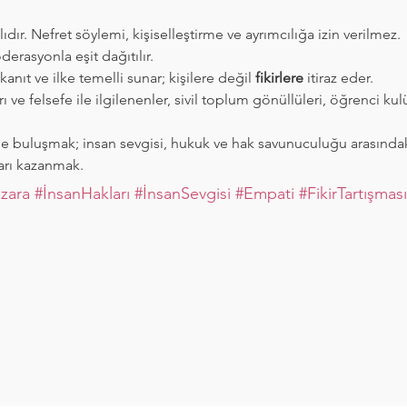
ılıdır. Nefret söylemi, kişiselleştirme ve ayrımcılığa izin verilmez.
erasyonla eşit dağıtılır.
 kanıt ve ilke temelli sunar; kişilere değil 
fikirlere
 itiraz eder.
ı ve felsefe ile ilgilenenler, sivil toplum gönüllüleri, öğrenci kul
de buluşmak; insan sevgisi, hukuk ve hak savunuculuğu arasındaki
arı kazanmak.
zara
#İnsanHakları
#İnsanSevgisi
#Empati
#FikirTartışması