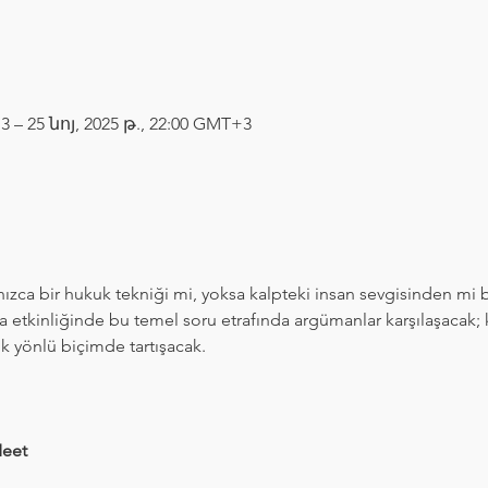
3 – 25 նոյ, 2025 թ., 22:00 GMT+3
ızca bir hukuk tekniği mi, yoksa kalpteki insan sevgisinden mi be
tkinliğinde bu temel soru etrafında argümanlar karşılaşacak; ka
ok yönlü biçimde tartışacak.
eet