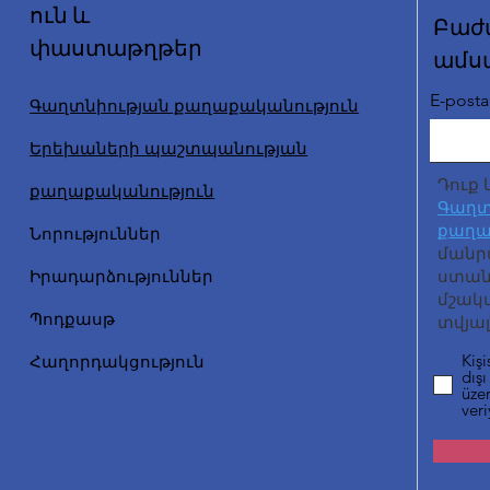
ուն և
Բաժ
փաստաթղթեր
ամս
E-posta 
Գաղտնիության քաղաքականություն
Երեխաների պաշտպանության
Դուք 
քաղաքականություն
Գաղտ
քաղա
Նորություններ
մանր
Իրադարձություններ
ստանա
մշակ
Պոդքասթ
տվյալ
Kişi
Հաղորդակցություն
dışı
üzer
ver