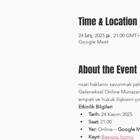
Time & Location
24 նոյ, 2025 թ., 21:00 GMT+
Google Meet
About the Event
nsan haklarını savunmak yaln
Geleneksel Online Münazara e
empati ve hukuk ilişkisini ç
Etkinlik Bilgileri
Tarih:
 24 Kasım 2025
Saat:
 21.00
Yer:
 Online – 
Google M
Kayıt:
Başvuru formu