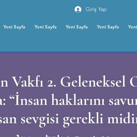
Giriş Yap
Yeni Sayfa
Yeni Sayfa
Yeni Sayfa
Yeni Sayfa
Yeni
n Vakfı 2. Geleneksel 
 “İnsan haklarını sav
san sevgisi gerekli midi