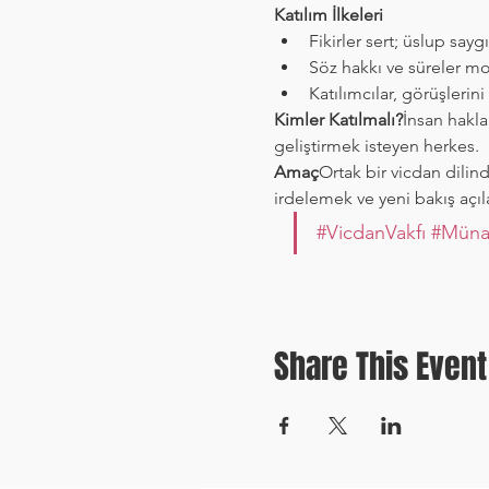
Katılım İlkeleri
Fikirler sert; üslup sayg
Söz hakkı ve süreler mod
Katılımcılar, görüşlerini
Kimler Katılmalı?
İnsan haklar
geliştirmek isteyen herkes.
Amaç
Ortak bir vicdan dilin
irdelemek ve yeni bakış açıl
#VicdanVakfı
#Müna
Share This Event