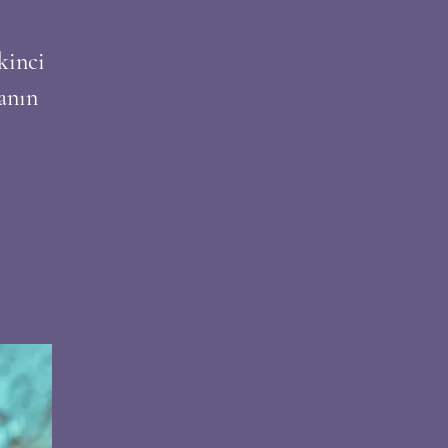
kinci
anın