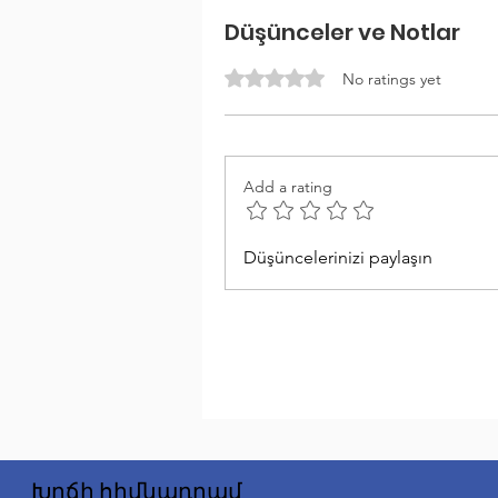
Düşünceler ve Notlar
Rated 0 out of 5 stars.
No ratings yet
Add a rating
Düşüncelerinizi paylaşın
Խղճի հիմնադրամ