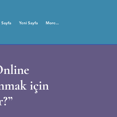
 Sayfa
Yeni Sayfa
More...
Online
unmak için
r?”