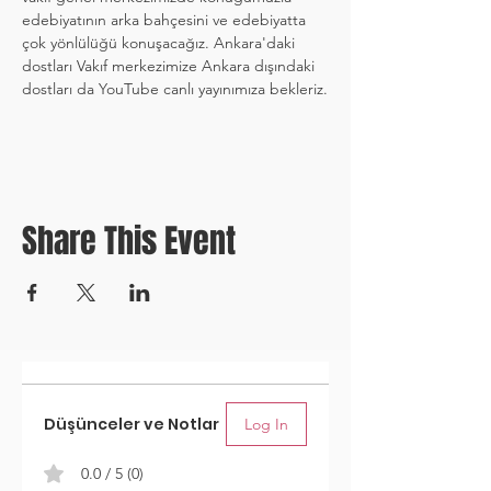
edebiyatının arka bahçesini ve edebiyatta 
çok yönlülüğü konuşacağız. Ankara'daki 
dostları Vakıf merkezimize Ankara dışındaki 
dostları da YouTube canlı yayınımıza bekleriz.
Share This Event
Düşünceler ve Notlar
Log In
0.0 / 5 (0)