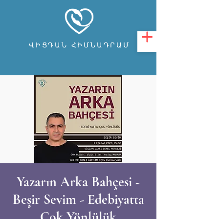
ՎԻՑԴԱՆ ՀԻՄՆԱԴՐԱՄ
Yazarın Arka Bahçesi -
Beşir Sevim - Edebiyatta
Çok Yönlülük