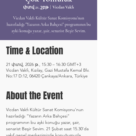
փտվ 21, շբթ
  |  
Vicdan Vakfı
Vicdan Vakfı Kültür Sanat Komisyonu'nun
hazırladığı "Yazarın Arka Bahçesi" programının bu
ayki konuğu yazar, şair, senarist Beşir Sevim.
Time & Location
21 փտվ, 2026 թ., 15:30 – 16:30 GMT+3
Vicdan Vakfı, Kızılay, Gazi Mustafa Kemal Blv.
No:17 D:12, 06420 Çankaya/Ankara, Türkiye
About the Event
Vicdan Vakfı Kültür Sanat Komisyonu'nun 
hazırladığı "Yazarın Arka Bahçesi" 
programının bu ayki konuğu yazar, şair, 
senarist Beşir Sevim. 21 Şubat saat 15.30'da 
vakıf genel merkezimizde konuğumuzla 