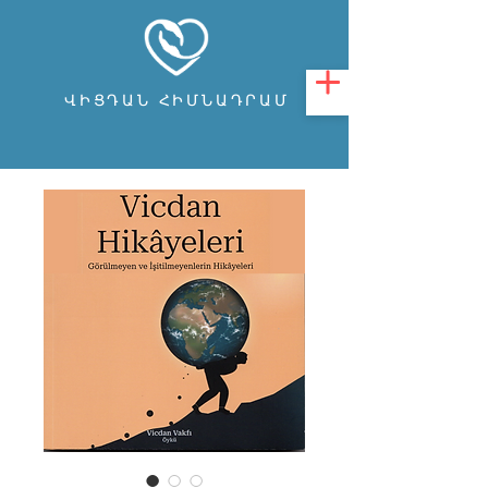
ՎԻՑԴԱՆ ՀԻՄՆԱԴՐԱՄ