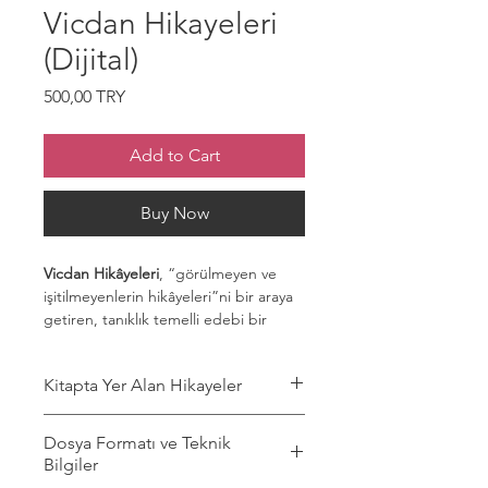
Vicdan Hikayeleri
(Dijital)
Price
500,00 TRY
Add to Cart
Buy Now
Vicdan Hikâyeleri
, “görülmeyen ve
işitilmeyenlerin hikâyeleri”ni bir araya
getiren, tanıklık temelli edebi bir
derleme. Cezaevlerinde, sürgünde,
savaş ve çatışma bölgelerinde, sınır
Kitapta Yer Alan Hikayeler
kapılarında, mahkeme koridorlarında
birikmiş ağır insan hakları ihlallerini; bu
Parçalanmış Aynadaki Yüz
olayları bizzat yaşamış kişilerin
Dosya Formatı ve Teknik
Zeytin Ağaçlarının Gölgesinde
anlatımlarından yola çıkarak öykü
Bilgiler
Tahta Kuş
formunda aktarıyor.