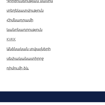
Գործունեության մասին
տեղեկատվություն
Հիմնադրամի
կանոնադրություն
KVKK
Անձնական տվյալների
սեփականատիրոջ
դիմումի ձև