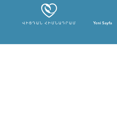
Yeni Sayfa
ՎԻՑԴԱՆ ՀԻՄՆԱԴՐԱՄ