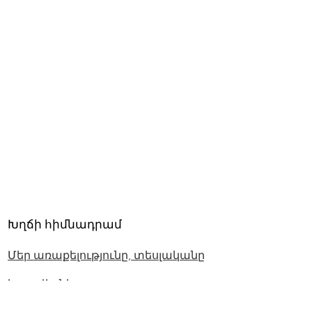
Խղճի հիմնադրամ
Մեր առաքելությունը, տեսլականը
և արժեքները