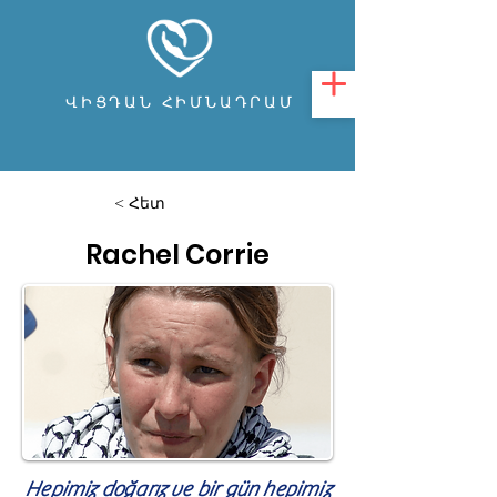
ՎԻՑԴԱՆ ՀԻՄՆԱԴՐԱՄ
< Հետ
Rachel Corrie
Hepimiz doğarız ve bir gün hepimiz