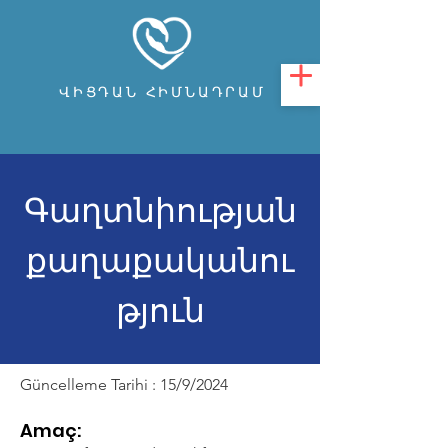
ՎԻՑԴԱՆ ՀԻՄՆԱԴՐԱՄ
Գաղտնիության
քաղաքականու
թյուն
Güncelleme Tarihi : 15/9/2024
Amaç: