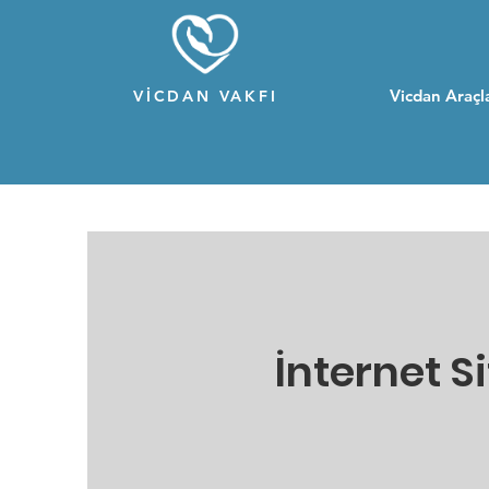
Vicdan Araçla
VİCDAN VAKFI
İnternet S