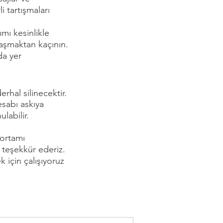
 tartışmaları
ımı kesinlikle
laşmaktan kaçının.
da yer
rhal silinecektir.
esabı askıya
labilir.
 ortamı
 teşekkür ederiz.
k için çalışıyoruz