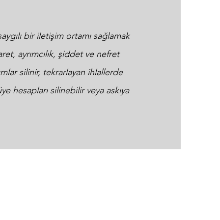
aygılı bir iletişim ortamı sağlamak
aret, ayrımcılık, şiddet ve nefret
r silinir, tekrarlayan ihlallerde
ye hesapları silinebilir veya askıya