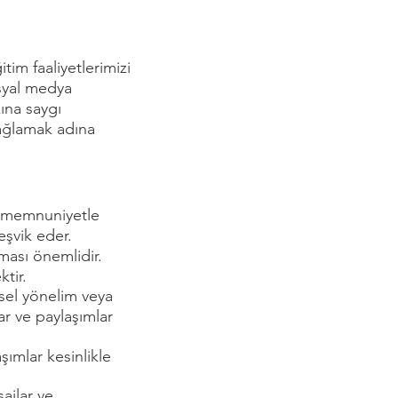
tim faaliyetlerimizi
syal medya
kına saygı
sağlamak adına
an memnuniyetle
teşvik eder.
ması önemlidir.
ktir.
insel yönelim veya
ar ve paylaşımlar
aşımlar kesinlikle
ajlar ve