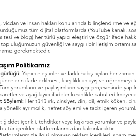
, vicdan ve insan hakları konularında bilinçlendirme ve eği
urduğumuz tüm dijital platformlarda (YouTube kanalı, so
sitesi ve blog) her türlü yapıcı eleştiri ve özgür ifade hak
topluluğumuzun güvenliği ve saygılı bir iletişim ortamı 
oymamız gerekmektedir.
aşım Politikamız
zgürlüğü:
Yapıcı eleştiriler ve farklı bakış açıları her zam
üşüncelerin ifade edilmesi, karşılıklı anlayış ve öğrenmeyi 
Tüm yorumların ve paylaşımların saygı çerçevesinde yapıl
hakaretler ve aşağılayıcı ifadeler kesinlikle kabul edilmeyece
et Söylemi:
Her türlü ırk, cinsiyet, din, dil, etnik köken, c
 yönelik ayrımcılık, nefret söylemi ve taciz içeren yoruml
r:
Şiddet içerikli, tehditkar veya kışkırtıcı yorumlar ve payl
u tür içerikler platformlarımızdan kaldırılacaktır.
Platformlarımızla ilgisi olmayan reklam içerikleri, spam mes