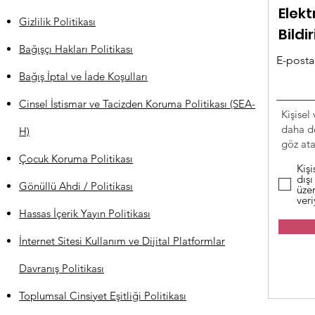
Elekt
Gizlilik Politikası
Bildi
Bağışçı Hakları Politikası
E-posta 
Bağış İptal ve İade Koşulları
Cinsel İstismar ve Tacizden Koruma Politikası (SEA-
Kişisel 
daha de
H)
göz atab
Çocuk Koruma Politikası
Kişi
dışı
Gönüllü Ahdi / Politikası
üzer
ver
Hassas İçerik Yayın Politikası
İnternet Sitesi Kullanım ve Dijital Platformlar
Davranış Politikası
Toplumsal Cinsiyet Eşitliği Politikası