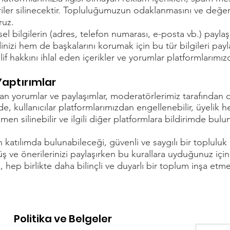
iler silinecektir. Topluluğumuzun odaklanmasını ve değerli
ruz.
sel bilgilerin (adres, telefon numarası, e-posta vb.) paylaş
inizi hem de başkalarını korumak için bu tür bilgileri pay
lif hakkını ihlal eden içerikler ve yorumlar platformlarımız
aptırımlar
n yorumlar ve paylaşımlar, moderatörlerimiz tarafından de
rde, kullanıcılar platformlarımızdan engellenebilir, üyelik h
men silinebilir ve ilgili diğer platformlara bildirimde bulunu
katılımda bulunabileceği, güvenli ve saygılı bir topluluk
ş ve önerilerinizi paylaşırken bu kurallara uyduğunuz için
, hep birlikte daha bilinçli ve duyarlı bir toplum inşa etme
Politika ve Belgeler