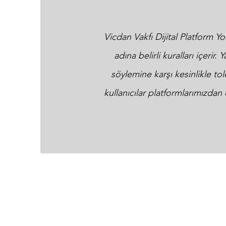
Vicdan Vakfı Dijital Platform Y
adına belirli kuralları içerir
söylemine karşı kesinlikle tol
kullanıcılar platformlarımızdan 