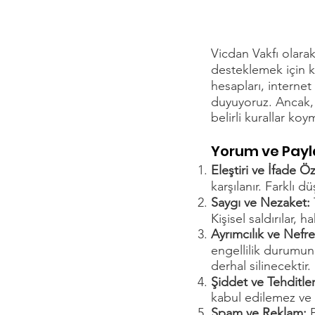
Vicdan Vakfı olarak
desteklemek için k
hesapları, internet 
duyuyoruz. Ancak, 
belirli kurallar k
Yorum ve Payl
Eleştiri ve İfade Ö
karşılanır. Farklı d
Saygı ve Nezaket:
Kişisel saldırılar, 
Ayrımcılık ve Nefr
engellilik durumuna
derhal silinecektir.
Şiddet ve Tehditle
kabul edilemez ve b
Spam ve Reklam: