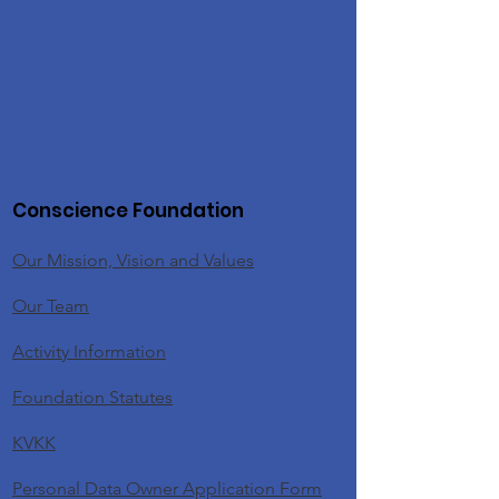
Conscience Foundation
Our Mission, Vision and Values
Our Team
Activity Information
Foundation Statutes
KVKK
Personal Data Owner Application Form