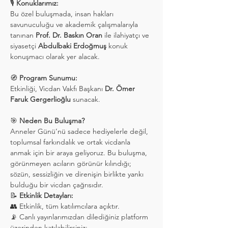
🎙 
Konuklarımız: 
Bu özel buluşmada, insan hakları 
savunuculuğu ve akademik çalışmalarıyla 
tanınan 
Prof. Dr. Baskın Oran
 ile ilahiyatçı ve 
siyasetçi 
Abdulbaki Erdoğmuş
 konuk 
konuşmacı olarak yer alacak.
🧭 
Program Sunumu: 
Etkinliği, Vicdan Vakfı Başkanı 
Dr. Ömer 
Faruk Gergerlioğlu
 sunacak.
🎯 
Neden Bu Buluşma? 
Anneler Günü’nü sadece hediyelerle değil, 
toplumsal farkındalık ve ortak vicdanla 
anmak için bir araya geliyoruz. Bu buluşma, 
görünmeyen acıların görünür kılındığı; 
sözün, sessizliğin ve direnişin birlikte yankı 
bulduğu bir vicdan çağrısıdır.
📝 
Etkinlik Detayları: 
👥 Etkinlik, tüm katılımcılara açıktır. 
📡 Canlı yayınlarımızdan dilediğiniz platform 
üzerinden katılabilirsiniz: