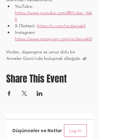
YouTube: 
https://www.youtube.com/@Vicdan_Vak
fi
X (Twitter): 
https://x.com/vicdanvakfi
Instagram: 
https://www.instagram.com/vicdanvakfi/
Vicdan, dayanışma ve umut dolu bir 
Anneler Günü’nde buluşmak dileğiyle. 🌿
Share This Event
Düşünceler ve Notlar
Log In