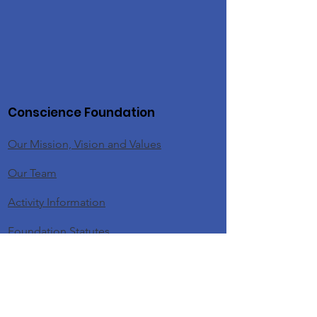
Conscience Foundation
Our Mission, Vision and Values
Our Team
Activity Information
Foundation Statutes
KVKK
Personal Data Owner Application Form
Policies and Documents