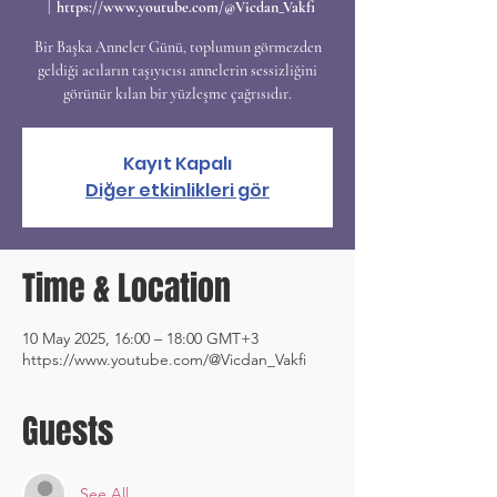
  |  
https://www.youtube.com/@Vicdan_Vakfi
Bir Başka Anneler Günü, toplumun görmezden
geldiği acıların taşıyıcısı annelerin sessizliğini
görünür kılan bir yüzleşme çağrısıdır.
Kayıt Kapalı
Diğer etkinlikleri gör
Time & Location
10 May 2025, 16:00 – 18:00 GMT+3
https://www.youtube.com/@Vicdan_Vakfi
Guests
See All