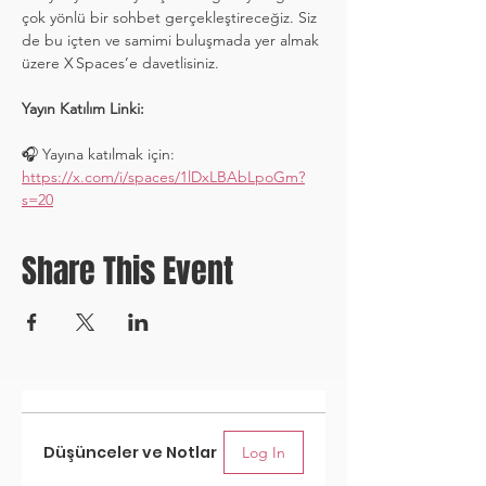
çok yönlü bir sohbet gerçekleştireceğiz. Siz 
de bu içten ve samimi buluşmada yer almak 
üzere X Spaces’e davetlisiniz.
Yayın Katılım Linki:
🎧 Yayına katılmak için: 
https://x.com/i/spaces/1lDxLBAbLpoGm?
s=20
Share This Event
Düşünceler ve Notlar
Log In