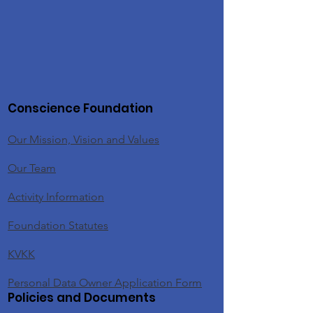
Conscience Foundation
Our Mission, Vision and Values
Our Team
Activity Information
Foundation Statutes
KVKK
Personal Data Owner Application Form
Policies and Documents