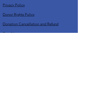
Privacy Policy
Donor Rights Policy
Donation Cancellation and Refund
Conditions
Sexual Exploitation and Harassment
Protection Policy (SEA-H)
Child Protection Policy
Voluntary Commitment / Policy
Sensitive Content Publication Policy
Website Usage and Digital Platforms
Conduct Policy