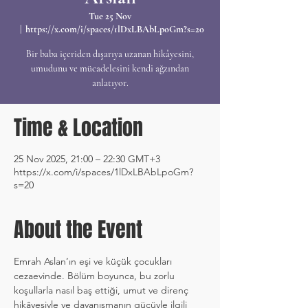
Tue 25 Nov
  |  
https://x.com/i/spaces/1lDxLBAbLpoGm?s=20
Bir baba içeriden dışarıya uzanan hikâyesini,
umudunu ve mücadelesini kendi ağzından
anlatıyor.
Time & Location
25 Nov 2025, 21:00 – 22:30 GMT+3
https://x.com/i/spaces/1lDxLBAbLpoGm?
s=20
About the Event
Emrah Aslan’ın eşi ve küçük çocukları 
cezaevinde. Bölüm boyunca, bu zorlu 
koşullarla nasıl baş ettiği, umut ve direnç 
hikâyesiyle ve dayanışmanın gücüyle ilgili 