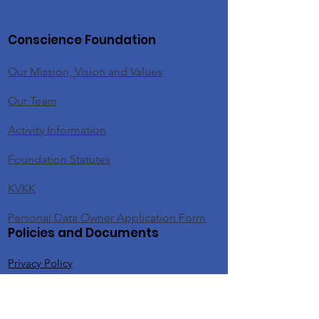
Conscience Foundation
Our Mission, Vision and Values
Our Team
Activity Information
Foundation Statutes
KVKK
Personal Data Owner Application Form
Policies and Documents
Privacy Policy
Donor Rights Policy
Donation Cancellation and Refund