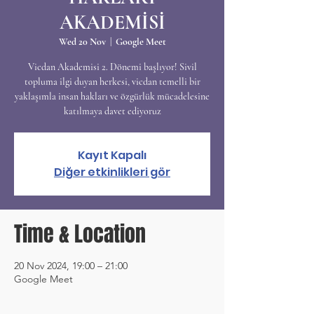
AKADEMİSİ
Wed 20 Nov
  |  
Google Meet
Vicdan Akademisi 2. Dönemi başlıyor! Sivil
topluma ilgi duyan herkesi, vicdan temelli bir
yaklaşımla insan hakları ve özgürlük mücadelesine
katılmaya davet ediyoruz
Kayıt Kapalı
Diğer etkinlikleri gör
Time & Location
20 Nov 2024, 19:00 – 21:00
Google Meet