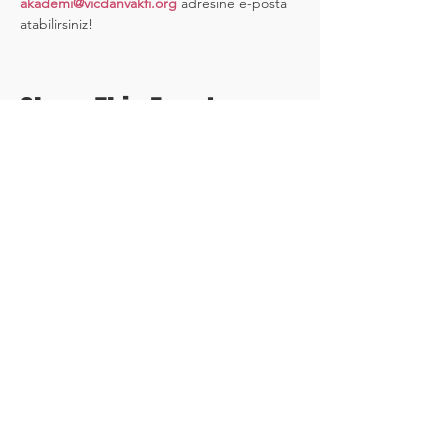
akademi@vicdanvakfi.org
 adresine e-posta 
atabilirsiniz!
Share This Event
Düşünceler ve Notlar
Log In
0.0 / 5 (0)
Düşüncelerinizi paylaşın