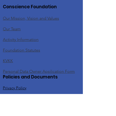
Conscience Foundation
Our Mission, Vision and Values
Our Team
Activity Information
Foundation Statutes
KVKK
Personal Data Owner Application Form
Policies and Documents
Privacy Policy
Donor Rights Policy
Donation Cancellation and Refund