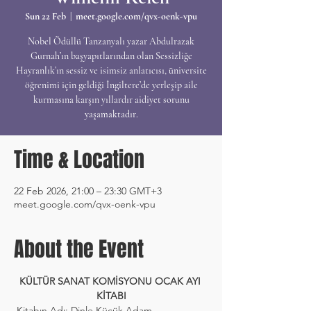
Sun 22 Feb
  |  
meet.google.com/qvx-oenk-vpu
Nobel Ödüllü Tanzanyalı yazar Abdulrazak
Gurnah’ın başyapıtlarından olan Sessizliğe
Hayranlık’ın sessiz ve isimsiz anlatıcısı, üniversite
öğrenimi için geldiği İngiltere’de yerleşip aile
kurmasına karşın yıllardır aidiyet sorunu
yaşamaktadır.
Time & Location
22 Feb 2026, 21:00 – 23:30 GMT+3
meet.google.com/qvx-oenk-vpu
About the Event
KÜLTÜR SANAT KOMİSYONU OCAK AYI 
KİTABI
 Kitabın Adı: Dinle Küçük Adam