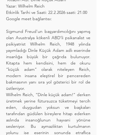
Yazar: Wilhelm Reich
Etkinlik Tarihi ve Saati: 22.2.2026 saati: 21.00
Google meet bağlantısı:
Sigmund Freud’un başyardımcılığını yapmış 
olan Avustralya kökenli ABD’li psikanalist ve 
psikiyatrist Wilhelm Reich, 1948 yılında 
yayımladığı Dinle Küçük Adam adlı eserinde 
insanlığa büyük bir çağrıda bulunuyor. 
Kitapta hem kendisini, hem de okuru 
“küçük adam” olarak niteleyen Reich, 
modern insana eleştirel bir pencereden 
bakmasının yanı sıra yol gösterici bir rol de 
üstleniyor.
Wilhelm Reich, “Dinle küçük adam!” derken 
üretmek yerine fütursuzca tüketmeyi tercih 
eden, duygudan yoksun ve başkaları 
tarafından güdülen bireylere hitap ederken 
aslında insanoğlunun hayvani yönüne 
sesleniyor. Bu aymazlıktan kurtulmanın 
yolunu ise eserinin sonunda etraflıca 