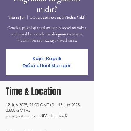
mıdır?
Thu 12 Jun
  |  
www.youtube.com/@Vicdan_Vakfi
Gençler, psikolojik sağlamlığın bireysel mi yoksa
toplumsal bir mesele mi olduğunu tartışıyor.
Vicdanlı bir münazaraya davetlisiniz.
Kayıt Kapalı
Diğer etkinlikleri gör
Time & Location
12 Jun 2025, 21:00 GMT+3 – 13 Jun 2025,
23:00 GMT+3
www.youtube.com/@Vicdan_Vakfi