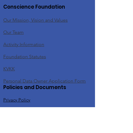
Conscience Foundation
Our Mission, Vision and Values
Our Team
Activity Information
Foundation Statutes
KVKK
Personal Data Owner Application Form
Policies and Documents
Privacy Policy
Donor Rights Policy
Donation Cancellation and Refund