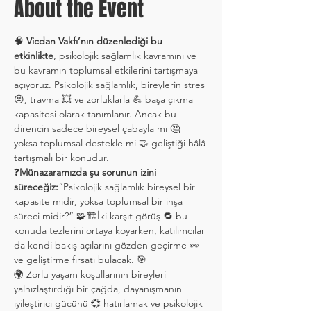
About the Event
🧠 
Vicdan Vakfı’nın düzenlediği bu 
etkinlikte
, psikolojik sağlamlık kavramını ve 
bu kavramın toplumsal etkilerini tartışmaya 
açıyoruz. Psikolojik sağlamlık, bireylerin stres 
😣, travma 💥 ve zorluklarla 💪 başa çıkma 
kapasitesi olarak tanımlanır. Ancak bu 
direncin sadece bireysel çabayla mı 🤔 
yoksa toplumsal destekle mi 🤝 geliştiği hâlâ 
tartışmalı bir konudur.
❓
Münazaramızda şu sorunun izini 
süreceğiz:
“Psikolojik sağlamlık bireysel bir 
kapasite midir, yoksa toplumsal bir inşa 
süreci midir?” 🧩🏗️İki karşıt görüş 🔁 bu 
konuda tezlerini ortaya koyarken, katılımcılar 
da kendi bakış açılarını gözden geçirme 👀 
ve geliştirme fırsatı bulacak. 🎯
🌍 Zorlu yaşam koşullarının bireyleri 
yalnızlaştırdığı bir çağda, dayanışmanın 
iyileştirici gücünü 💞 hatırlamak ve psikolojik 