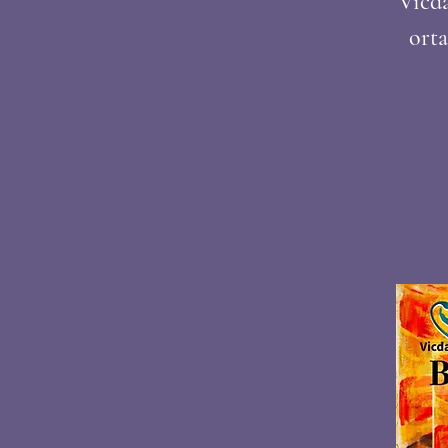
Vicda
orta