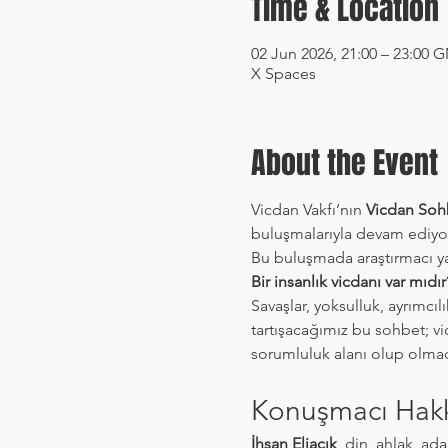
Time & Location
02 Jun 2026, 21:00 – 23:00
X Spaces
About the Event
Vicdan Vakfı’nın 
Vicdan Sohb
buluşmalarıyla devam ediyo
Bu buluşmada araştırmacı ya
Bir insanlık vicdanı var mıdır
Savaşlar, yoksulluk, ayrımcıl
tartışacağımız bu sohbet; vi
sorumluluk alanı olup olma
Konuşmacı Hak
İhsan Eliaçık
, din, ahlak, ad