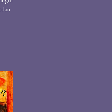
nlığın
icdan