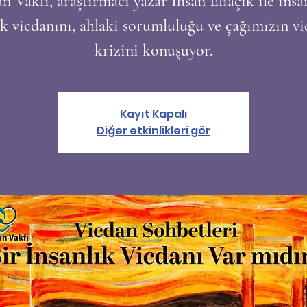
n Vakfı, araştırmacı yazar İhsan Eliaçık ile insa
k vicdanını, ahlaki sorumluluğu ve çağımızın v
krizini konuşuyor.
Kayıt Kapalı
Diğer etkinlikleri gör