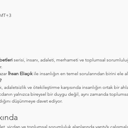
 GMT+3
etleri
 serisi, insanı, adaleti, merhameti ve toplumsal sorumlu
r.
zar 
İhsan Eliaçık
 ile insanlığın en temel sorularından birini ele al
?
ık, adaletsizlik ve ötekileştirme karşısında insanlığın ortak bir ah
cdanın yalnızca bireysel bir duygu değil, aynı zamanda toplumsal
dığını düşünmeye davet ediyor.
kında
alet, vicdan ve toplumsal sorumluluk alanlarında yaptığı çalışmala