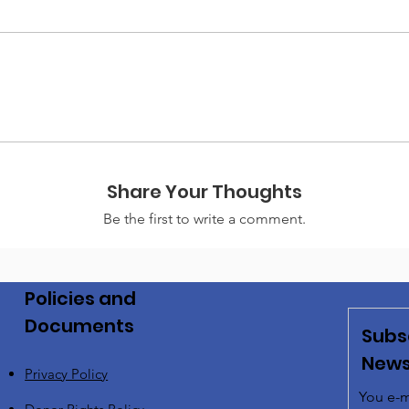
Share Your Thoughts
Be the first to write a comment.
Policies and
Documents
Subs
News
Privacy Policy
You e-m