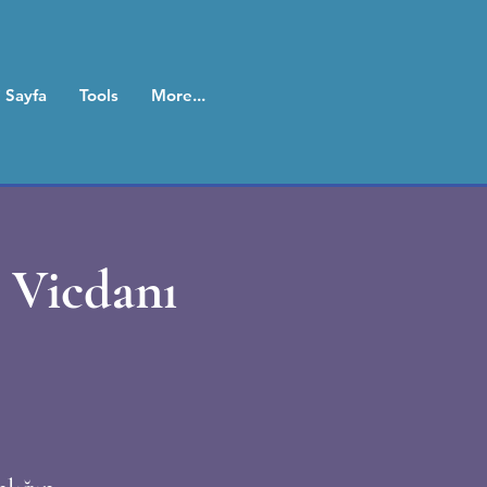
 Sayfa
Tools
More...
k Vicdanı