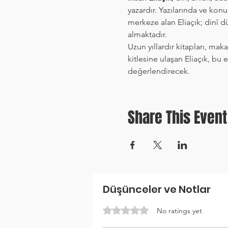
yazardır. Yazılarında ve kon
merkeze alan Eliaçık; dinî dü
almaktadır.
Uzun yıllardır kitapları, maka
kitlesine ulaşan Eliaçık, bu e
değerlendirecek.
Share This Event
Düşünceler ve Notlar
Rated 0 out of 5 stars.
No ratings yet