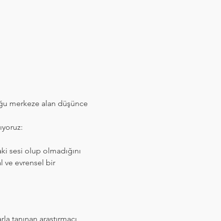
luğu merkeze alan düşünce 
ıyoruz:
laki sesi olup olmadığını 
 ve evrensel bir 
rla tanınan araştırmacı 