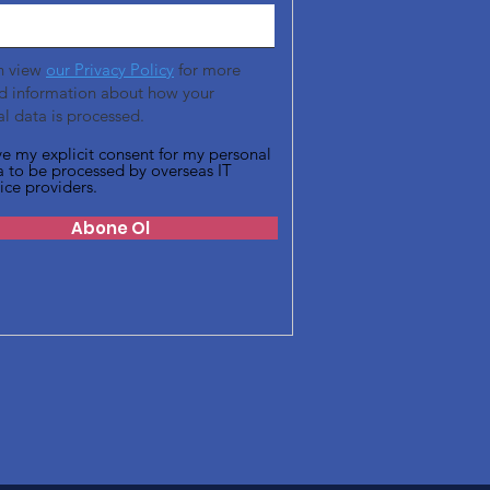
n view
our Privacy Policy
for more
ed information about how your
l data is processed.
ive my explicit consent for my personal
a to be processed by overseas IT
ice providers.
Abone Ol