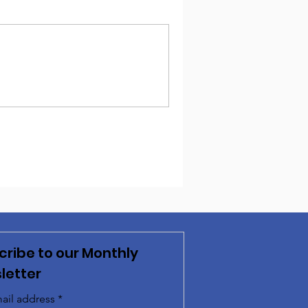
cribe to our Monthly
letter
ail address