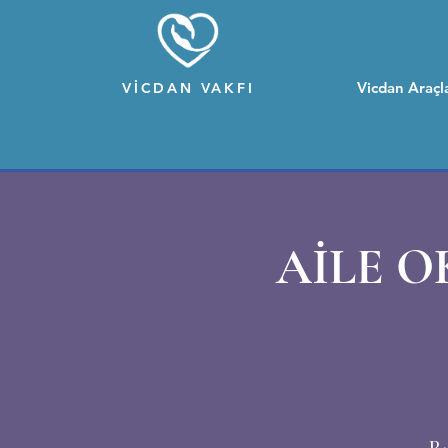
Vicdan Araçla
VİCDAN VAKFI
AİLE 