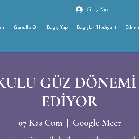
Giriş Yap
rı
Gönüllü Ol
Bağış Yap
Bağışlar (Hediyeli)
Etkinl
OKULU GÜZ DÖNEMİ
EDİYOR
07 Kas Cum
  |  
Google Meet