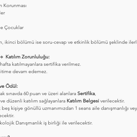
an Korunması
ler
de Çocuklar
, ikinci bölümü ise soru-cevap ve etkinlik bölümü şeklinde ilerl
🔹 
Katılım Zorunluluğu:
afta katılmayanlara sertifika verilmez.
eğitime devam edemez.
 ve Ödül:
k sınavda 60 puan ve üzeri alanlara 
Sertifika
,
ve düzenli katılım sağlayanlara 
Katılım Belgesi
 verilecektir.
k beş kişiye gönüllü uzmanımızdan 1 seans aile danışmanlığı vey
cektir. 
kolojik Danışmanlık iş birliği ile verilecektir.