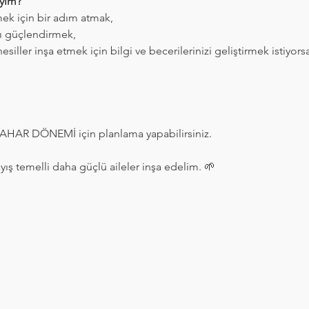
ıyım?
rmek için bir adım atmak,
arı güçlendirmek,
nesiller inşa etmek için bilgi ve becerilerinizi geliştirmek istiyor
AR DÖNEMİ için planlama yapabilirsiniz.
ayış temelli daha güçlü aileler inşa edelim. 🌱