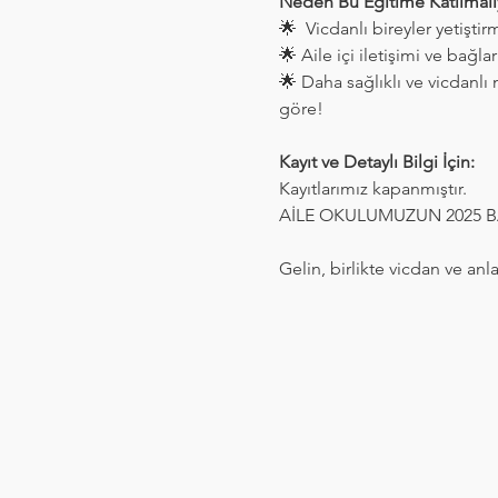
Neden Bu Eğitime Katılmal
🌟  Vicdanlı bireyler yetişti
🌟 Aile içi iletişimi ve bağl
🌟 Daha sağlıklı ve vicdanlı 
göre!
Kayıt ve Detaylı Bilgi İçin:
Kayıtlarımız kapanmıştır. 
AİLE OKULUMUZUN 2025 BAH
Gelin, birlikte vicdan ve anl