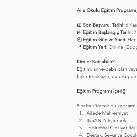
Aile Okulu Eğitim Programı
📅 
Son Başvuru  Tarihi:
 6 Ka
📅 
Eğitim Başlangıç Tarihi:
 
🕘 
Eğitim Gün ve Saati:
 Her 
📍 
Eğitim Yeri:
 Online (Googl
Kimler Katılabilir?
Eğitim, anne-baba olan veya 
fark etmeksizin, bu programa k
Eğitim Programı İçeriği 
8 hafta sürecek bu kapsamlı
Ailede Mahremiyet
İNSAN Yetiştirmek
Toplumsal Cinsiyet Rolle
Destek, Sevgi ve Çocuk