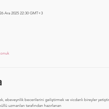
 26 Ara 2025 22:30 GMT+3
konuk
a
ek, ebeveynlik becerilerini geliştirmek ve vicdanlı bireyler yetişt
nüllü uzmanları tarafından hazırlanan 