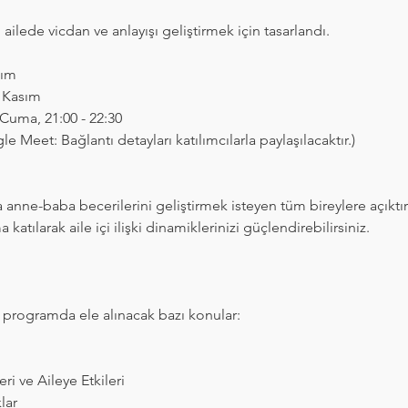
, ailede vicdan ve anlayışı geliştirmek için tasarlandı.
sım
7 Kasım
Cuma, 21:00 - 22:30
e Meet: Bağlantı detayları katılımcılarla paylaşılacaktır.)
anne-baba becerilerini geliştirmek isteyen tüm bireylere açıktır.
atılarak aile içi ilişki dinamiklerinizi güçlendirebilirsiniz.
 programda ele alınacak bazı konular:
ri ve Aileye Etkileri
lar