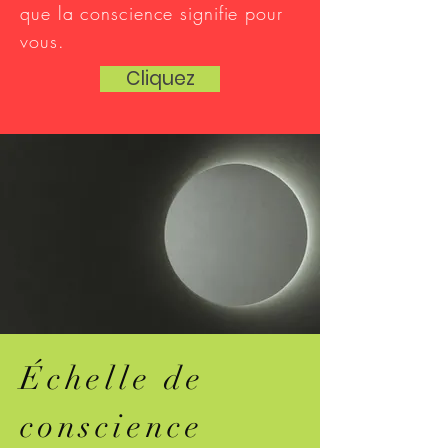
que la conscience signifie pour
vous.
Cliquez
Échelle de
conscience