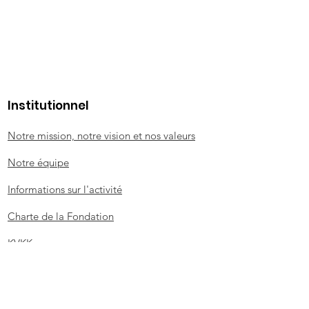
Institutionnel
Notre mission, notre vision et nos valeurs
Notre équipe
Informations sur l'activité
Charte de la Fondation
KVKK
Formulaire de demande de propriétaire de
Politique et documents
données personnelles