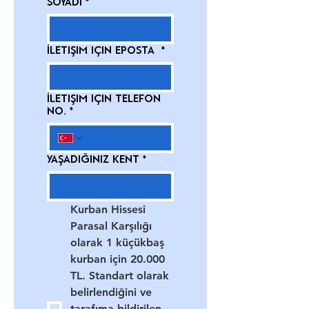
Soyadı
*
yapılacağı garantisini vermez.

Sorumluluk Taraflara Aittir: Sürecin tüm 
sorumluluğu taraflara aittir.

İletişim için Eposta
*
Olumsuzluklarda Vakıf Taraf Değildir.

İletişim: Vakıfla e-posta 
(vicdaneli@vicdanvakfi.org) ve gerekli 
İletişim için Telefon
durumlarda telefon yoluyla iletişim 
No.
*
kurulabilir.

Açık Rıza Şartı: Form doldurmadan 
önce KVKK kapsamında açık rıza 
Yaşadığınız Kent
*
alınacaktır.

Ayrımcılık Yasağı: Dinen zorunlu olanlar 
dışında her başvuru eşit değerlendirilir.

Kurban Hissesi 
İhlal Bildirimi: Uygunsuzluklar 
Parasal Karşılığı  
yukarıdaki e-posta adresine 
olarak 1 küçükbaş 
bildirilmelidir.

kurban için 20.000 
4. Süreç İşleyişi

TL. Standart olarak 
belirlendiğini ve 
Formlar: Tüm başvurular Vicdan 
tarafıma bildirilen 