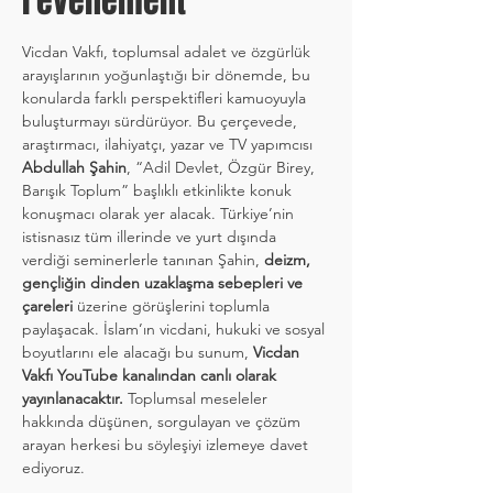
l'événement
Vicdan Vakfı, toplumsal adalet ve özgürlük 
arayışlarının yoğunlaştığı bir dönemde, bu 
konularda farklı perspektifleri kamuoyuyla 
buluşturmayı sürdürüyor. Bu çerçevede, 
araştırmacı, ilahiyatçı, yazar ve TV yapımcısı 
Abdullah Şahin
, “Adil Devlet, Özgür Birey, 
Barışık Toplum” başlıklı etkinlikte konuk 
konuşmacı olarak yer alacak. Türkiye’nin 
istisnasız tüm illerinde ve yurt dışında 
verdiği seminerlerle tanınan Şahin, 
deizm, 
gençliğin dinden uzaklaşma sebepleri ve 
çareleri
 üzerine görüşlerini toplumla 
paylaşacak. İslam’ın vicdani, hukuki ve sosyal 
boyutlarını ele alacağı bu sunum, 
Vicdan 
Vakfı YouTube kanalından canlı olarak 
yayınlanacaktır.
 Toplumsal meseleler 
hakkında düşünen, sorgulayan ve çözüm 
arayan herkesi bu söyleşiyi izlemeye davet 
ediyoruz.