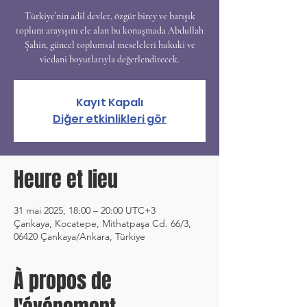
Türkiye’nin adil devlet, özgür birey ve barışık
toplum arayışını ele alan bu konuşmada Abdullah
Şahin, güncel toplumsal meseleleri hukuki ve
vicdani boyutlarıyla değerlendirecek.
Kayıt Kapalı
Diğer etkinlikleri gör
Heure et lieu
31 mai 2025, 18:00 – 20:00 UTC+3
Çankaya, Kocatepe, Mithatpaşa Cd. 66/3,
06420 Çankaya/Ankara, Türkiye
À propos de