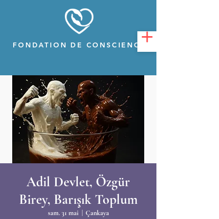
FONDATION DE CONSCIENCE
Adil Devlet, Özgür
Birey, Barışık Toplum
sam. 31 mai
  |  
Çankaya