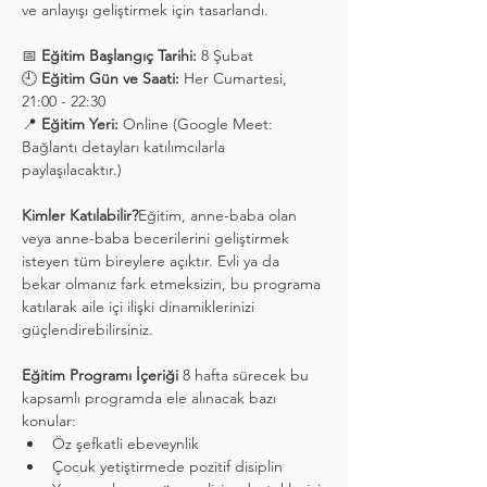
ve anlayışı geliştirmek için tasarlandı.
📅 
Eğitim Başlangıç Tarihi:
 8 Şubat
🕘 
Eğitim Gün ve Saati:
 Her Cumartesi, 
21:00 - 22:30
📍 
Eğitim Yeri:
 Online (Google Meet: 
Bağlantı detayları katılımcılarla 
paylaşılacaktır.)
Kimler Katılabilir?
Eğitim, anne-baba olan 
veya anne-baba becerilerini geliştirmek 
isteyen tüm bireylere açıktır. Evli ya da 
bekar olmanız fark etmeksizin, bu programa 
katılarak aile içi ilişki dinamiklerinizi 
güçlendirebilirsiniz.
Eğitim Programı İçeriği 
8 hafta sürecek bu 
kapsamlı programda ele alınacak bazı 
konular:
Öz şefkatli ebeveynlik
Çocuk yetiştirmede pozitif disiplin