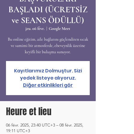
BAŞLADI (ÜCRETSİZ
ve SEANS ÖDÜLLÜ)
jeu. 06 févr.
  |  
Google Meet
Bu online eğitim, aile bağlarını güçlendiren sıcak
ve samimi bir atmosferde, ebeveynlik üzerine
keyifli bir buluşma sunuyor.
Kayıtlarımız Dolmuştur. Sizi
yedek listeye alıyoruz.
Diğer etkinlikleri gör
Heure et lieu
06 févr. 2025, 23:40 UTC+3 – 08 févr. 2025,
19:11 UTC+3