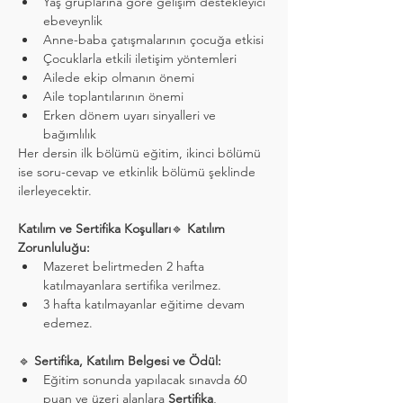
Yaş gruplarına göre gelişim destekleyici 
ebeveynlik
Anne-baba çatışmalarının çocuğa etkisi
Çocuklarla etkili iletişim yöntemleri
Ailede ekip olmanın önemi
Aile toplantılarının önemi
Erken dönem uyarı sinyalleri ve 
bağımlılık
Her dersin ilk bölümü eğitim, ikinci bölümü 
ise soru-cevap ve etkinlik bölümü şeklinde 
ilerleyecektir.
Katılım ve Sertifika Koşulları
🔹 
Katılım 
Zorunluluğu:
Mazeret belirtmeden 2 hafta 
katılmayanlara sertifika verilmez.
3 hafta katılmayanlar eğitime devam 
edemez.
🔹 
Sertifika, Katılım Belgesi ve Ödül:
Eğitim sonunda yapılacak sınavda 60 
puan ve üzeri alanlara 
Sertifika
,