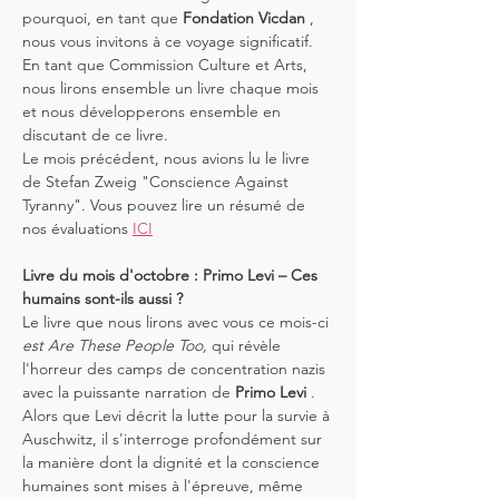
pourquoi, en tant que 
Fondation Vicdan
 , 
nous vous invitons à ce voyage significatif. 
En tant que Commission Culture et Arts, 
nous lirons ensemble un livre chaque mois 
et nous développerons ensemble en 
discutant de ce livre.
Le mois précédent, nous avions lu le livre 
de Stefan Zweig "Conscience Against 
Tyranny". Vous pouvez lire un résumé de 
nos évaluations 
ICI
Livre du mois d'octobre : Primo Levi – Ces 
humains sont-ils aussi ?
Le livre que nous lirons avec vous ce mois-ci 
est Are These People Too,
 qui révèle 
l'horreur des camps de concentration nazis 
avec la puissante narration de 
Primo Levi
 . 
Alors que Levi décrit la lutte pour la survie à 
Auschwitz, il s'interroge profondément sur 
la manière dont la dignité et la conscience 
humaines sont mises à l'épreuve, même 