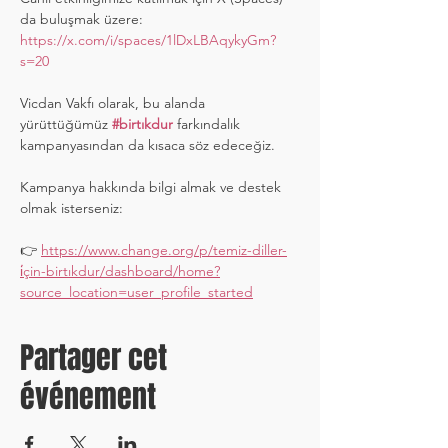
da buluşmak üzere: 
https://x.com/i/spaces/1lDxLBAqykyGm?
s=20
Vicdan Vakfı olarak, bu alanda 
yürüttüğümüz 
#birtıkdur
 farkındalık 
kampanyasından da kısaca söz edeceğiz.
Kampanya hakkında bilgi almak ve destek 
olmak isterseniz:
👉 
https://www.change.org/p/temiz-diller-
i̇çin-birtıkdur/dashboard/home?
source_location=user_profile_started
Partager cet
événement