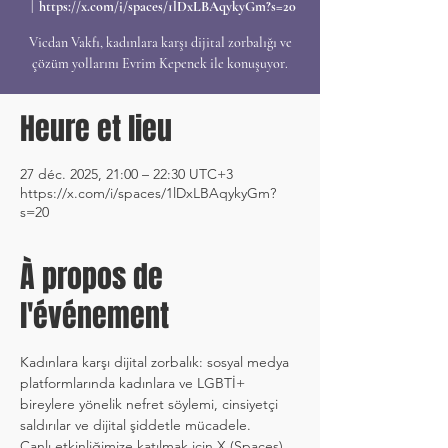
  |  
https://x.com/i/spaces/1lDxLBAqykyGm?s=20
Vicdan Vakfı, kadınlara karşı dijital zorbalığı ve
çözüm yollarını Evrim Kepenek ile konuşuyor.
Heure et lieu
27 déc. 2025, 21:00 – 22:30 UTC+3
https://x.com/i/spaces/1lDxLBAqykyGm?
s=20
À propos de
l'événement
Kadınlara karşı dijital zorbalık: sosyal medya 
platformlarında kadınlara ve LGBTİ+ 
bireylere yönelik nefret söylemi, cinsiyetçi 
saldırılar ve dijital şiddetle mücadele.
Canlı etkinliğimize katılmak için X (Spaces) 