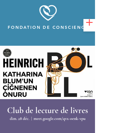
FONDATION DE CONSCIENCE
Club de lecture de livres
dim. 28 déc.
  |  
meet.google.com/qvx-oenk-vpu