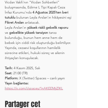
Vicdan Vakfı’nın “Vicdan Sohbetleri” 
buluşmasında, Edirne L Tipi Kapalı Ceza 
İnfaz Kurumu’nda 
4 Ağustos 2025’ten beri 
tutuklu
 bulunan Leyla Arslan’ın hikâyesini eşi 
Fikret Arslan
 anlatacak. 
Leyla Arslan’ın 
yüksek riskli gebelik raporu
ve 
gebelikte yüksek tansiyon
 tanısı 
bulunduğu, bunun hem anne hem de 
bebek için ciddi risk oluşturduğu belirtiliyor. 
Yayında, cezaevi koşullarının hamilelik 
sürecine etkileri, hukuki süreç ve ailenin 
ihtiyaçları konuşulacak.
Tarih:
 4 Kasım 2025, Salı 
Saat:
 21:00 (TR)
Platform:
 X (Twitter) Spaces – canlı yayın
Yayın bağlantısı:
https://x.com/i/spaces/1nAKEEMjjZlKL
Partager cet