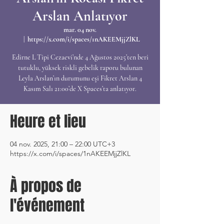
Arslan Anlatıyor
mar. 04 nov.
  |  
https://x.com/i/spaces/1nAKEEMjjZlKL
Edirne L Tipi Cezaevi’nde 4 Ağustos 2025’ten beri
tutuklu, yüksek riskli gebelik raporu bulunan
Leyla Arslan’ın durumunu eşi Fikret Arslan 4
Kasım Salı 21:00’de X Spaces’ta anlatıyor.
Heure et lieu
04 nov. 2025, 21:00 – 22:00 UTC+3
https://x.com/i/spaces/1nAKEEMjjZlKL
À propos de
l'événement