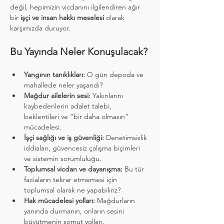
değil, hepimizin vicdanını ilgilendiren ağır 
bir 
işçi ve insan hakkı meselesi
 olarak 
karşımızda duruyor.
Bu Yayında Neler Konuşulacak?
Yangının tanıklıkları:
 O gün depoda ve 
mahallede neler yaşandı?
Mağdur ailelerin sesi:
 Yakınlarını 
kaybedenlerin adalet talebi, 
beklentileri ve “bir daha olmasın” 
mücadelesi.
İşçi sağlığı ve iş güvenliği:
 Denetimsizlik 
iddiaları, güvencesiz çalışma biçimleri 
ve sistemin sorumluluğu.
Toplumsal vicdan ve dayanışma:
 Bu tür 
faciaların tekrar etmemesi için 
toplumsal olarak ne yapabiliriz?
Hak mücadelesi yolları:
 Mağdurların 
yanında durmanın, onların sesini 
büyütmenin somut yolları.