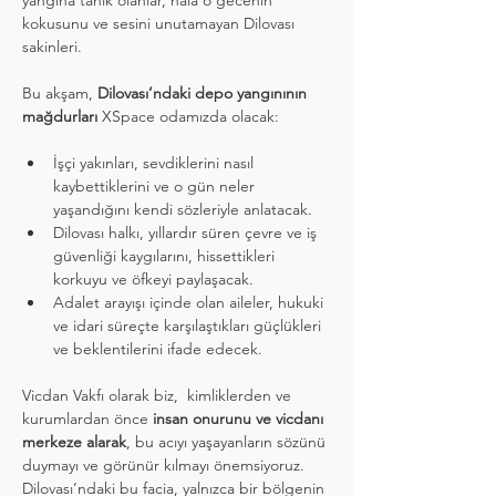
yangına tanık olanlar, hâlâ o gecenin 
kokusunu ve sesini unutamayan Dilovası 
sakinleri.
Bu akşam, 
Dilovası’ndaki depo yangınının 
mağdurları
 XSpace odamızda olacak:
İşçi yakınları, sevdiklerini nasıl 
kaybettiklerini ve o gün neler 
yaşandığını kendi sözleriyle anlatacak.
Dilovası halkı, yıllardır süren çevre ve iş 
güvenliği kaygılarını, hissettikleri 
korkuyu ve öfkeyi paylaşacak.
Adalet arayışı içinde olan aileler, hukuki 
ve idari süreçte karşılaştıkları güçlükleri 
ve beklentilerini ifade edecek.
Vicdan Vakfı olarak biz,  kimliklerden ve 
kurumlardan önce 
insan onurunu ve vicdanı 
merkeze alarak
, bu acıyı yaşayanların sözünü 
duymayı ve görünür kılmayı önemsiyoruz. 
Dilovası’ndaki bu facia, yalnızca bir bölgenin 