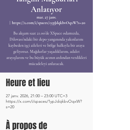
Anlatıyor
mar. 27 janv.
  |  
https://x.com/i/spaces/1ypJdqkbvOqxW?s=20
Bu akşam saat 21.00’de XSpace odamızda,
Dilovası’ndaki bir depo yangınında yakınlarını
kaybeden işçi aileleri ve bölge halkıyla bir araya
geliyoruz. Mağdurlar yaşadıklarını, adalet
arayışlarını ve bu büyük acının ardından verdikleri
mücadeleyi anlatacak.
Heure et lieu
27 janv. 2026, 21:00 – 23:00 UTC+3
https://x.com/i/spaces/1ypJdqkbvOqxW?
s=20
À propos de